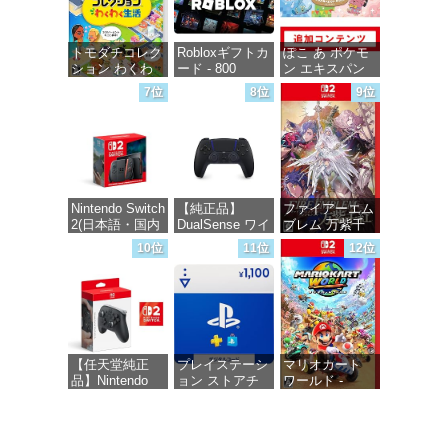
トモダチコレク
Robloxギフトカ
ぽこ あ ポケモ
ション わくわ
ード - 800
ン エキスパン
く生活 -Switch
Robux 【限定バ
ションパス|オン
7位
8位
9位
ーチャルアイテ
ラインコード版
ムを含む】
価格：¥6,155
【オンラインゲ
価格：¥4,400
ームコード】
ロブロックス |
オンラインコー
ド版
Nintendo Switch
【純正品】
ファイアーエム
2(日本語・国内
DualSense ワイ
ブレム 万紫千
価格：¥1,300
専用)
ヤレスコントロ
紅 -Switch2
10位
11位
12位
ーラー ミッド
ナイト ブラッ
価格：¥55,871
価格：¥8,979
ク(CFI-
ZCT2J01)
価格：¥10,737
【任天堂純正
プレイステーシ
マリオカート
品】Nintendo
ョン ストアチ
ワールド -
Switch 2 Proコ
ケット 1,100円|
Switch2
ントローラー
オンラインコー
【Amazon.co.jp
ド版
価格：¥8,564
限定特典】