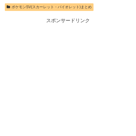
Nintendo Switch
価格：¥1,100
ポケモンSV(スカーレット・バイオレット)まとめ
2 ロゴデザイン
ステッカー 同
梱
スポンサードリンク
価格：¥9,980