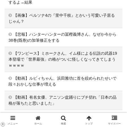
するよ→結果
【画像】ペルソナ4の『里中千枝』とかいう可愛い子居る
じゃん？
【悲報】ハンターハンターの冨樫義博さん、なぜか今から
38巻(既巻)の加筆修正をする
【ワンピース】ミホークさん、イム様による伝説の武器19
本登場で「世界最強」の格がついに怪しくなってきてしまう
ｗｗｗｗ
【動画】ルビィちゃん、浜田雅功に首を絞められたせいで
段々おかしな仕事が増える
【動画】有名女優、アニソン盆踊りにブチ切れ「日本の品
格が落ちたと思いました」
【画像】キングダム河了貂、またしても味方を犠牲にする
狂気の作戦を立案ｗｗｗ
メニュー
ホーム
検索
トップ
サイドバー
×