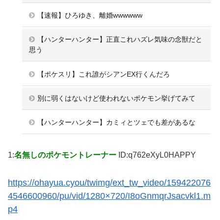
【速報】ひろゆき、離婚wwwwww
【ハンターハンター】正直これハズレ気味の念獣だと
思う
【ポケスリ】これ誰がシアンEX行くんだろ
別に弱くはないけど使われないポケモン挙げてみて
【ハンターハンター】カミィとツェでも差があるな
1:
名無しのポケモントレーナー
ID:q762eXyL0HAPPY
https://ohayua.cyou/twimg/ext_tw_video/159422076
4546600960/pu/vid/1280×720/I8oGnmqrJsacvkl1.m
p4