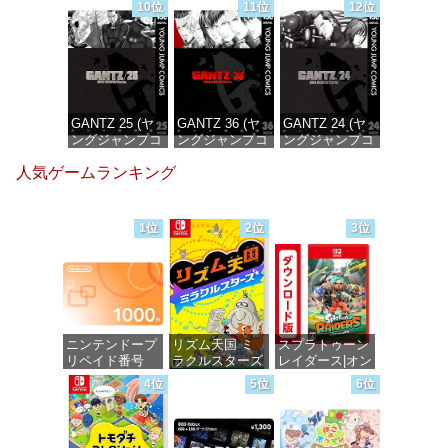
10位
11位
12位
DIGITAL)
DIGITAL)
DIGITAL)
価格：¥647
価格：¥647
価格：¥647
GANTZ 25 (ヤ
GANTZ 36 (ヤ
GANTZ 24 (ヤ
ングジャンプコ
ングジャンプコ
ングジャンプコ
ミックス
ミックス
ミックス
人気ゲームランキング
DIGITAL)
DIGITAL)
DIGITAL)
価格：¥647
価格：¥647
価格：¥647
1位
2位
3位
ニンテンドープ
リズム天国 ミ
スプラトゥーン
リペイド番号
ラクルスターズ
レイダース|オン
1000円|オンラ
-Switch
ラインコード版
4位
5位
6位
インコード版
価格：¥5,595
価格：¥5,832
価格：¥1,000