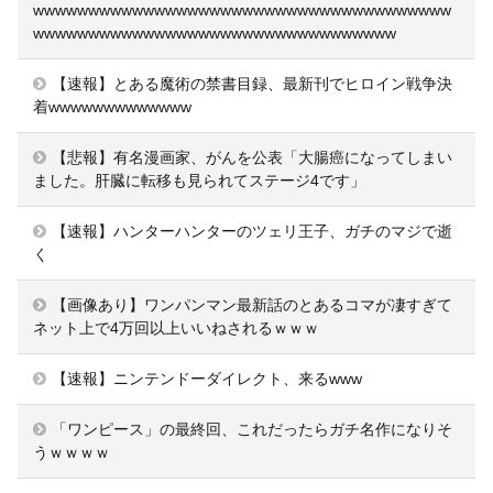
wwwwwwwwwwwwwwwwwwwwwwwwwwwwwwwwwwwwww
wwwwwwwwwwwwwwwwwwwwwwwwwwwwwwwww
【速報】とある魔術の禁書目録、最新刊でヒロイン戦争決
着wwwwwwwwwwwww
【悲報】有名漫画家、がんを公表「大腸癌になってしまい
ました。肝臓に転移も見られてステージ4です」
【速報】ハンターハンターのツェリ王子、ガチのマジで逝
く
【画像あり】ワンパンマン最新話のとあるコマが凄すぎて
ネット上で4万回以上いいねされるｗｗｗ
【速報】ニンテンドーダイレクト、来るwww
「ワンピース」の最終回、これだったらガチ名作になりそ
うｗｗｗｗ