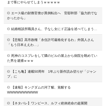
まで客にやらせてしまうｗｗｗｗｗ
エース級の財務官僚が異例転出へ 官邸幹部「協力的でな
かったから」
結婚相談所職員さん、子なし女にド正論を述べてしまう…
【悲報】高市政権「永住許可厳格化するわ」外国人さん
「もう日本ええわ…」
死神のコスプレをして隣のビルの屋上から病院を眺めてい
た男を逮捕ｗｗｗ
【こち亀】連載50周年 1年ぶり新作読み切りが「ジャン
プ」に
【速報】キングダムの河了貂、覚醒する
WWWWWWWWWW
【ネタバレ】ワンピース、ルフィ絶体絶命の超展開