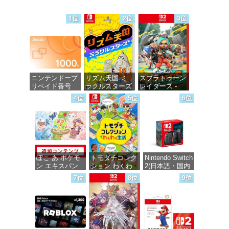
価格：¥100
価格：¥100
価格：¥100
1位
2位
3位
ニンテンドープ
リズム天国 ミ
スプラトゥーン
リペイド番号
ラクルスターズ
レイダース -
1000円|オンラ
-Switch
Switch2
4位
5位
6位
インコード版
価格：¥5,645
価格：¥6,455
価格：¥1,000
ぽこ あ ポケモ
トモダチコレク
Nintendo Switch
ン エキスパン
ション わくわ
2(日本語・国内
ションパス|オン
く生活 -Switch
専用)
7位
8位
9位
ラインコード版
価格：¥6,144
価格：¥55,871
価格：¥4,400