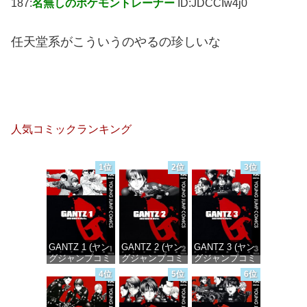
187:
名無しのポケモントレーナー
ID:JDCCIw4j0
任天堂系がこういうのやるの珍しいな
人気コミックランキング
1位
2位
3位
GANTZ 1 (ヤン
GANTZ 2 (ヤン
GANTZ 3 (ヤン
グジャンプコミ
グジャンプコミ
グジャンプコミ
ックスDIGITAL)
ックスDIGITAL)
ックスDIGITAL)
4位
5位
6位
価格：¥100
価格：¥100
価格：¥100