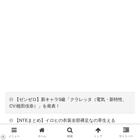
【ゼンゼロ】新キャラS級「クラレッタ（電気・新特性、
CV:植田佳奈）」を発表！
【NTEまとめ】イロヒの衣装全部裸足なの草生える
【原神】何をしてるのかな？ #原神スネージナヤ #スネー
メニュー
ホーム
検索
トップ
サイドバー
×