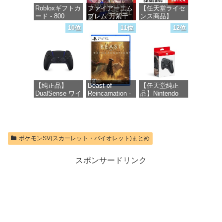
Robloxギフトカ
ファイアーエム
【任天堂ライセ
ード - 800
ブレム 万紫千
ンス商品】
Robux 【限定バ
紅 -Switch2
Samsung
10位
11位
12位
ーチャルアイテ
microSD
ムを含む】
Express Card
価格：¥8,979
【オンラインゲ
256GB for
ームコード】
Nintendo Switch
ロブロックス |
2(サムスン マイ
オンラインコー
クロSDエクス
ド版
プレスカード
【純正品】
Beast of
【任天堂純正
256GB)
DualSense ワイ
Reincarnation -
品】Nintendo
【Amazon.co.jp
価格：¥1,300
ヤレスコントロ
PS5 【特典】プ
Switch 2 Proコ
限定特典】
ーラー ミッド
ロダクトコード
ントローラー
Nintendo S
ナイト ブラッ
封入
ク(CFI-
価格：¥9,980
価格：¥9,400
ZCT2J01)
価格：¥7,286
ポケモンSV(スカーレット・バイオレット)まとめ
価格：¥10,737
スポンサードリンク