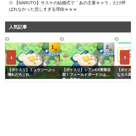
【NARUTO】サスケの結婚式で「あの主要キャラ」だけ呼
ばれなかった悲しすぎる理由ｗｗｗ
人気記事
1
2
‹
›
【ポケスリ】ミュウツーぶっ
【ポケスリ】シアンEX実装目
【ポケスリ
壊れだろこれ
前！フィールドボーナスは通
なカス具合
常と共有？