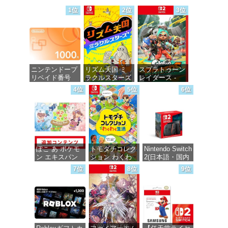
1位
2位
3位
ニンテンドープ
リズム天国 ミ
スプラトゥーン
リペイド番号
ラクルスターズ
レイダース -
1000円|オンラ
-Switch
Switch2
4位
5位
6位
インコード版
価格：¥5,645
価格：¥6,445
価格：¥1,000
ぽこ あ ポケモ
トモダチコレク
Nintendo Switch
ン エキスパン
ション わくわ
2(日本語・国内
ションパス|オン
く生活 -Switch
専用)
7位
8位
9位
ラインコード版
価格：¥6,144
価格：¥55,871
価格：¥4,400