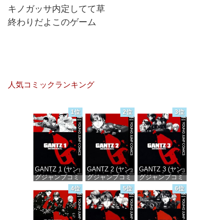
キノガッサ内定してて草
終わりだよこのゲーム
人気コミックランキング
1位
2位
3位
GANTZ 1 (ヤン
GANTZ 2 (ヤン
GANTZ 3 (ヤン
グジャンプコミ
グジャンプコミ
グジャンプコミ
ックスDIGITAL)
ックスDIGITAL)
ックスDIGITAL)
4位
5位
6位
価格：¥100
価格：¥100
価格：¥100