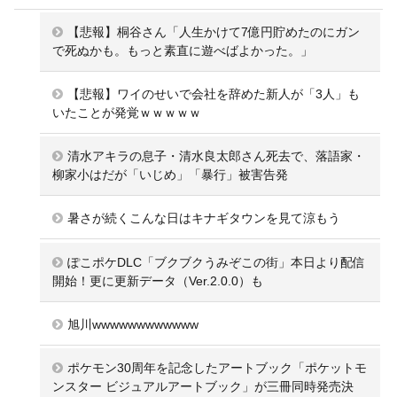
【悲報】桐谷さん「人生かけて7億円貯めたのにガン
で死ぬかも。もっと素直に遊べばよかった。」
【悲報】ワイのせいで会社を辞めた新人が「3人」も
いたことが発覚ｗｗｗｗｗ
清水アキラの息子・清水良太郎さん死去で、落語家・
柳家小はだが「いじめ」「暴行」被害告発
暑さが続くこんな日はキナギタウンを見て涼もう
ぽこポケDLC「ブクブクうみぞこの街」本日より配信
開始！更に更新データ（Ver.2.0.0）も
旭川wwwwwwwwwwww
ポケモン30周年を記念したアートブック「ポケットモ
ンスター ビジュアルアートブック」が三冊同時発売決