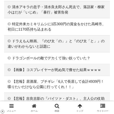
清水アキラの息子・清水良太郎さん死去で、落語家・柳家
小はだが「いじめ」「暴行」被害告発
特定外来カミキリムシに1匹300円の賞金をかけた高崎市、
初日に1170匹持ち込まれる
ドラえもん映画、『のび太「の」』と『のび太「と」』の
違いがわからないと話題に
ドラゴンボールの敵でデカくて強い奴っていた？
【画像】コスプレイヤーが死ぬ気で痩せた結果ｗｗｗｗ
【悲報】居酒屋、ブチギレ「6人で長居して会計4939円！
喋りたいだけなら公園に行ってくれ！！」
【悲報】吉良吉影の『バイツァ・ダスト』、主人公の仗助
ではなく承太郎対策で発現したスタンドだったｗｗｗｗｗｗ
メニュー
ホーム
検索
トップ
サイドバー
×