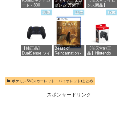
Robloxギフトカ
ファイアーエム
【任天堂ライセ
ード - 800
ブレム 万紫千
ンス商品】
Robux 【限定バ
紅 -Switch2
Samsung
10位
11位
12位
ーチャルアイテ
microSD
ムを含む】
Express Card
価格：¥8,979
【オンラインゲ
256GB for
ームコード】
Nintendo Switch
ロブロックス |
2(サムスン マイ
オンラインコー
クロSDエクス
ド版
プレスカード
【純正品】
Beast of
【任天堂純正
256GB)
DualSense ワイ
Reincarnation -
品】Nintendo
【Amazon.co.jp
価格：¥1,300
ヤレスコントロ
PS5 【特典】プ
Switch 2 Proコ
限定特典】
ーラー ミッド
ロダクトコード
ントローラー
Nintendo S
ナイト ブラッ
封入
ク(CFI-
価格：¥9,980
価格：¥9,400
ZCT2J01)
価格：¥7,286
ポケモンSV(スカーレット・バイオレット)まとめ
価格：¥10,737
スポンサードリンク