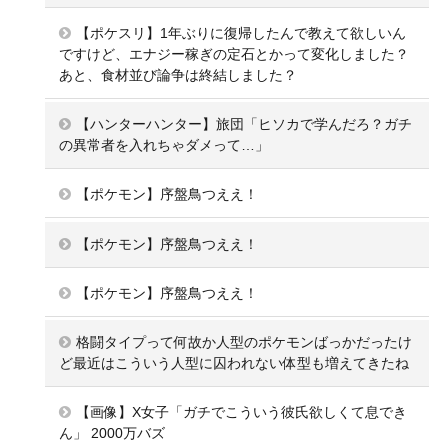
【ポケスリ】1年ぶりに復帰したんで教えて欲しいん
ですけど、エナジー稼ぎの定石とかって変化しました？
あと、食材並び論争は終結しました？
【ハンターハンター】旅団「ヒソカで学んだろ？ガチ
の異常者を入れちゃダメって…」
【ポケモン】序盤鳥つええ！
【ポケモン】序盤鳥つええ！
【ポケモン】序盤鳥つええ！
格闘タイプって何故か人型のポケモンばっかだったけ
ど最近はこういう人型に囚われない体型も増えてきたね
【画像】X女子「ガチでこういう彼氏欲しくて息でき
ん」 2000万バズ