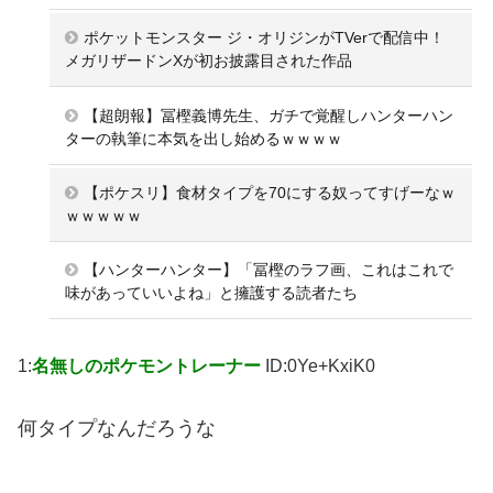
ポケットモンスター ジ・オリジンがTVerで配信中！
メガリザードンXが初お披露目された作品
【超朗報】冨樫義博先生、ガチで覚醒しハンターハン
ターの執筆に本気を出し始めるｗｗｗｗ
【ポケスリ】食材タイプを70にする奴ってすげーなｗ
ｗｗｗｗｗ
【ハンターハンター】「冨樫のラフ画、これはこれで
味があっていいよね」と擁護する読者たち
1:
名無しのポケモントレーナー
ID:0Ye+KxiK0
何タイプなんだろうな