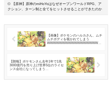
【原神】原神のmiHoYoはなぜオープンワールドRPG、ア
クション、ターン制と全てをヒットさせることができたのか
【画像】ポケモンのハルカさん、ムチ
ムチボディを覗かれてしまう
WWWWWWWWWWWWWWWWWW
WWWWWWWWWWWWWWWWWW
WWWWWWWWWWWWWWW
【朗報】ポケモンさん去年1年で1兆
3000億円を売り上げ世界5位のライセ
ンス会社になってしまう
wwwwwwwww