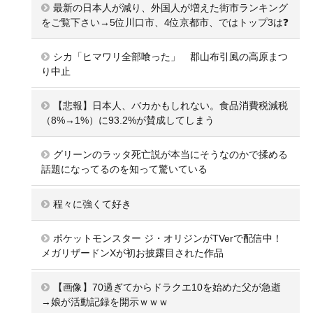
最新の日本人が減り、外国人が増えた街市ランキング
をご覧下さい→5位川口市、4位京都市、ではトップ3は❓
シカ「ヒマワリ全部喰った」 郡山布引風の高原まつ
り中止
【悲報】日本人、バカかもしれない。食品消費税減税
（8%→1%）に93.2%が賛成してしまう
グリーンのラッタ死亡説が本当にそうなのかで揉める
話題になってるのを知って驚いている
程々に強くて好き
ポケットモンスター ジ・オリジンがTVerで配信中！
メガリザードンXが初お披露目された作品
【画像】70過ぎてからドラクエ10を始めた父が急逝
→娘が活動記録を開示ｗｗｗ