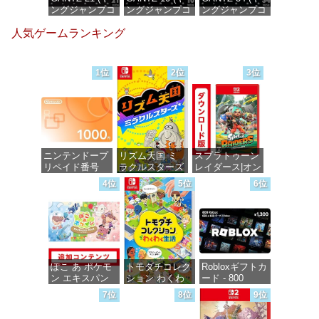
ングジャンプコ
ングジャンプコ
ングジャンプコ
ミックス
ミックス
ミックス
人気ゲームランキング
DIGITAL)
DIGITAL)
DIGITAL)
価格：¥100
価格：¥100
価格：¥100
1位
2位
3位
ニンテンドープ
リズム天国 ミ
スプラトゥーン
リペイド番号
ラクルスターズ
レイダース|オン
1000円|オンラ
-Switch
ラインコード版
4位
5位
6位
インコード版
価格：¥5,595
価格：¥5,832
価格：¥1,000
ぽこ あ ポケモ
トモダチコレク
Robloxギフトカ
ン エキスパン
ション わくわ
ード - 800
ションパス|オン
く生活 -Switch
Robux 【限定バ
7位
8位
9位
ラインコード版
ーチャルアイテ
ムを含む】
価格：¥6,155