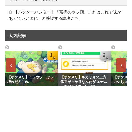
【ハンターハンター】「冨樫のラフ画、これはこれで味が
あっていいよね」と擁護する読者たち
人気記事
1
2
‹
›
【ポケスリ】ミュウツーぶっ
【ポケスリ】ルカリオの上方
【ポケスリ
壊れだろこれ
修正がっかりなんだが エナジ
いいじゃん
ー稼がなくていいだろ