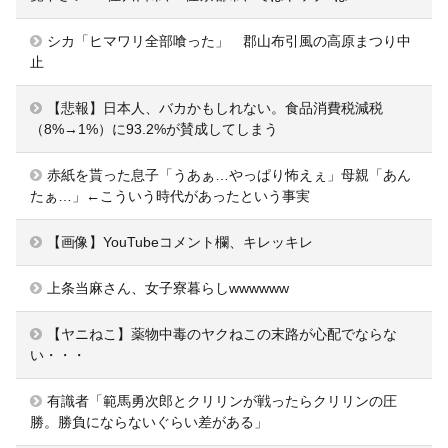
シカ「ヒマワリ全部喰った」 郡山布引風の高原まつり中
止
【悲報】日本人、バカかもしれない。食品消費税減税
（8%→1%）に93.2%が賛成してしまう
赤紙を貰った息子「うあぁ…やっぱり怖えぇ」母親「あん
たぁ…」←こういう時代があったという事実
【画像】YouTubeコメント欄、キレッキレ
上条当麻さん、女子寮暮らしwwwwww
【ヤニねこ】薬物中毒のヤクねこの末路が心配でならな
い・・・
有識者「範馬勇次郎とクリリンが戦ったらクリリンの圧
勝。勝負にならないぐらい差がある」