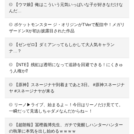
【ウマ娘】俺はこういう元気いっぱいな子が好きなだけな
んだ…
ポケットモンスター ジ・オリジンがTVerで配信中！メガリ
ザードンXが初お披露目された作品
【ゼンゼロ】ダミアンってもしかして大人気キャラン
ナ…？
【NTE】残虹は透明になって追跡を回避できる！にくきゅ
う人権か⁉
【原神】スネージナヤ到着まであと3日。 #原神スネージナ
ヤ #スネージナヤが来る
リーノ▶ライブ、始まるよ～！今日はリーノだけ見てて。
一瞬だって見逃しちゃダメなんだからね～！
【超朗報】冨樫義博先生、ガチで覚醒しハンターハンター
の執筆に本気を出し始めるｗｗｗｗ