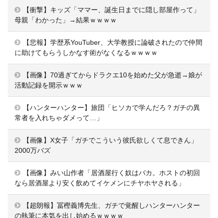
【衝撃】キッズ「ママー、誕生日までに隠し部屋作って」
母親「わかった」→結果ｗｗｗｗ
【悲報】学歴系YouTuber、大学教授に論破されたので仲間
に助けてもらうしかなす術がなくなるｗｗｗｗ
【画像】70過ぎてからドラクエ10を始めた父が急逝→娘が
活動記録を開示ｗｗｗ
【ハンターハンター】旅団「ヒソカで学んだろ？ガチの異
常者を入れちゃダメって…」
【画像】X女子「ガチでこういう彼氏欲しくて息できん」
2000万バズ
【画像】みい山作者「居酒屋行く奴はバカ。ホストの初回
なら居酒屋より安く飲めてイケメンにチヤホヤされる」
【超朗報】冨樫義博先生、ガチで覚醒しハンターハンター
の執筆に本気を出し始めるｗｗｗｗ