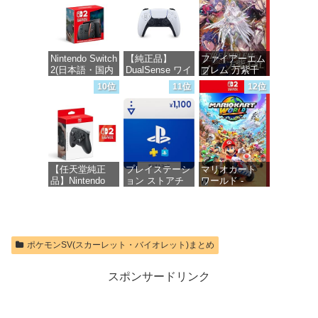
【オンラインゲ
価格：¥4,400
ームコード】
ロブロックス |
オンラインコー
ド版
Nintendo Switch
【純正品】
ファイアーエム
2(日本語・国内
DualSense ワイ
ブレム 万紫千
価格：¥1,300
専用)
ヤレスコントロ
紅 -Switch2
10位
11位
12位
ーラー(CFI-
ZCT2J)
価格：¥55,491
価格：¥8,979
価格：¥10,737
【任天堂純正
プレイステーシ
マリオカート
品】Nintendo
ョン ストアチ
ワールド -
Switch 2 Proコ
ケット 1,100円|
Switch2
ントローラー
オンラインコー
【Amazon.co.jp
ド版
価格：¥8,564
限定特典】
Nintendo Switch
価格：¥1,100
ポケモンSV(スカーレット・バイオレット)まとめ
2 ロゴデザイン
ステッカー 同
梱
スポンサードリンク
価格：¥9,980