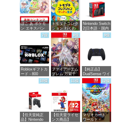
価格：¥1,000
ぽこ あ ポケモ
トモダチコレク
Nintendo Switch
ン エキスパン
ション わくわ
2(日本語・国内
ションパス|オン
く生活 -Switch
専用)
7位
8位
9位
ラインコード版
価格：¥6,145
価格：¥56,068
価格：¥4,400
Robloxギフトカ
ファイアーエム
【純正品】
ード - 800
ブレム 万紫千
DualSense ワイ
Robux 【限定バ
紅 -Switch2
ヤレスコントロ
10位
11位
12位
ーチャルアイテ
ーラー ミッド
ムを含む】
ナイト ブラッ
価格：¥8,979
【オンラインゲ
ク(CFI-
ームコード】
ZCT2J01)
ロブロックス |
オンラインコー
価格：¥10,737
ド版
【任天堂純正
【任天堂ライセ
マリオカート
品】Nintendo
ンス商品】
ワールド -
価格：¥1,300
Switch 2 Proコ
Samsung
Switch2
ントローラー
microSD