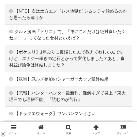
【NTE】次は土方エンドレス地獄だ シムシティ始めるのか
と思ったら違うか
グルメ漫画「トリコ」で、『逆にこれだけは絶対食いたく
ねぇ･･･』ってなった食材といえば？
【ポケスリ】1年ぶりに復帰したんで教えて欲しいんです
けど、エナジー稼ぎの定石とかって変化しました？あと、食
材並び論争は終結しました？
【競馬】武ルメ参加のシャーガーカップ最終結果
【悲報】ハンターハンター最新刊、難解すぎて炎上「東大
理三でも理解不能」「読むのが苦行」
【ドラクエウォーク】ワンパンマンうざい
【ポケモン】これナイスデザインだよね
メニュー
ホーム
検索
トップ
サイドバー
×