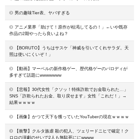
男の趣味Tier表、ヤバすぎる
アニメ業界「助けて！原作が枯渇してるの！」←いや既存
作品の2期やったら良いよね？
【BORUTO】うちはサスケ「神威を引いてくれサラダ。天
照は使いにくいぞ！」
【動画】マーベルの新作格ゲー、歴代格ゲーのパロディが
多すぎて話題にwwwwwww
【悲報】30代女性「クソッ！特殊詐欺でお金取られた…」
SNS「詐欺られたお金、取り戻せます」女性「これだ！」→
結果ｗｗｗｗ
【画像】かつて天下を獲っていたYouTuberの現在ｗｗｗｗ
【衝撃】クルタ族虐 殺の犯人、ツェリードニヒで確定！ク
ロロの演劇のせいで2人も無駄死ににwwww