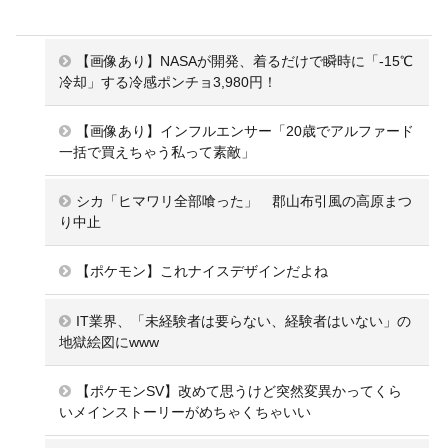
【画像あり】NASAが開発、着るだけで瞬時に「-15℃
冷却」する冷感ポンチョ3,980円！
【画像あり】インフルエンサー「20歳でアルファード
一括で買えちゃう私って素敵」
シカ「ヒマワリ全部喰った」 郡山布引風の高原まつ
り中止
【ポケモン】これナイスデザインだよね
IT業界、「未経験者は要らない、経験者はいない」の
地獄絵図にwww
【ポケモンSV】改めて思うけど突然変異かってくら
いメインストーリーがめちゃくちゃいい