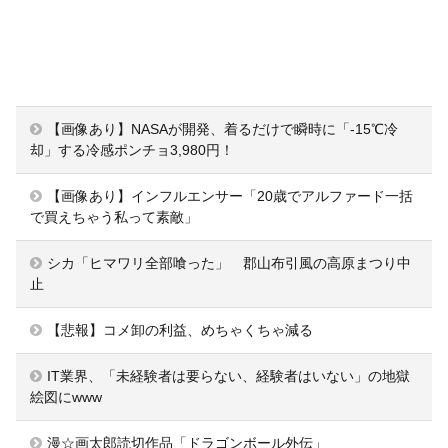
【画像あり】NASAが開発、着るだけで瞬時に「-15℃冷
却」する冷感ポンチョ3,980円！
【画像あり】インフルエンサー「20歳でアルファード一括
で買えちゃう私って素敵」
シカ「ヒマワリ全部喰った」 郡山布引風の高原まつり中
止
【悲報】コメ卸の利益、めちゃくちゃ減る
IT業界、「未経験者は要らない、経験者はいない」の地獄
絵図にwww
漫☆画太郎読切作品「ドラゴンボール外伝」