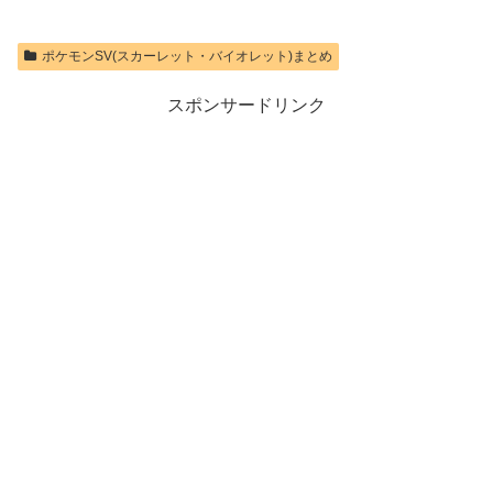
Express Card
価格：¥8,564
256GB for
価格：¥9,980
Nintendo Switch
ポケモンSV(スカーレット・バイオレット)まとめ
2(サムスン マイ
クロSDエクス
プレスカード
スポンサードリンク
256GB)
【Amazon.co.jp
限定特典】
Nintendo S
価格：¥9,399