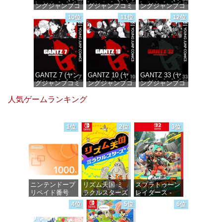
ングジャンプコ
グジャンプコミ
ングジャンプコ
ミックス
ックスDIGITAL)
ミックス
10位
11位
12位
DIGITAL)
DIGITAL)
価格：¥100
価格：¥100
価格：¥100
GANTZ 7 (ヤン
GANTZ 10 (ヤ
GANTZ 33 (ヤ
グジャンプコミ
ングジャンプコ
ングジャンプコ
ックスDIGITAL)
ミックス
ミックス
人気ゲームランキング
DIGITAL)
DIGITAL)
価格：¥100
価格：¥100
価格：¥100
1位
2位
3位
ニンテンドープ
リズム天国 ミ
スプラトゥーン
リペイド番号
ラクルスターズ
レイダース -
1000円|オンラ
-Switch
Switch2
4位
5位
6位
インコード版
価格：¥5,645
価格：¥6,449