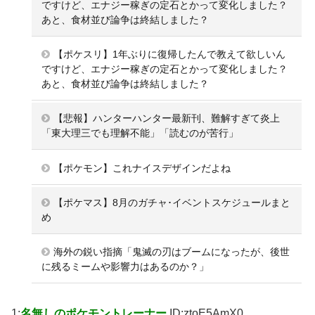
ですけど、エナジー稼ぎの定石とかって変化しました？
あと、食材並び論争は終結しました？
【ポケスリ】1年ぶりに復帰したんで教えて欲しいん
ですけど、エナジー稼ぎの定石とかって変化しました？
あと、食材並び論争は終結しました？
【悲報】ハンターハンター最新刊、難解すぎて炎上
「東大理三でも理解不能」「読むのが苦行」
【ポケモン】これナイスデザインだよね
【ポケマス】8月のガチャ･イベントスケジュールまと
め
海外の鋭い指摘「鬼滅の刃はブームになったが、後世
に残るミームや影響力はあるのか？」
1:
名無しのポケモントレーナー
ID:ztoE5AmX0