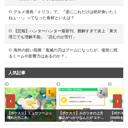
グルメ漫画「トリコ」で、『逆にこれだけは絶対食いたく
ねぇ･･･』ってなった食材といえば？
【悲報】ハンターハンター最新刊、難解すぎて炎上「東大
理三でも理解不能」「読むのが苦行」
海外の鋭い指摘「鬼滅の刃はブームになったが、後世に残
るミームや影響力はあるのか？」
人気記事
1
2
‹
›
【ポケスリ】ミュウツーぶっ
【ポケスリ】ルカリオの上方
【ポケスリ】
壊れだろこれ
修正がっかりなんだが エナジ
10000を
ー稼がなくていいだろ
場！