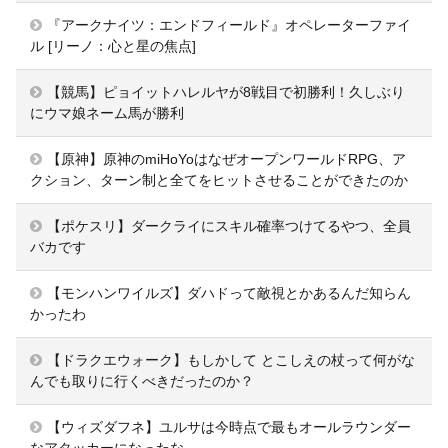
『アークナイツ：エンドフィールド』オペレーターファイ
ル [リーノ：心と星の焦点]
【競馬】ピョイットハレルヤが8戦目で初勝利！久しぶり
にウマ娘ネーム馬が勝利
【原神】原神のmiHoYoはなぜオープンワールドRPG、ア
クション、ターン制と全てをヒットさせることができたのか
【ポケスリ】ダークライにスキル確率つけてるやつ、全員
バカです
【モンハンワイルズ】ダハドって敵視とかあるんだ知らん
かったわ
【ドラクエウォーク】もしかして とこしえの杖って何がな
んでも取りに行くべきだったのか？
【ウィズダフネ】ユルサは今時点で最もオールラウンダー
なアタッカーになったな