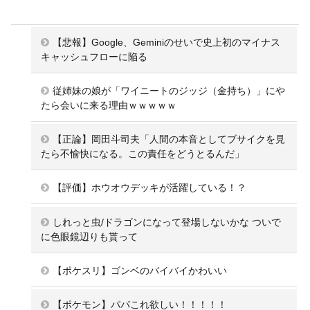
【悲報】Google、Geminiのせいで史上初のマイナス
キャッシュフローに陥る
従姉妹の娘が「ワイニートのジッジ（金持ち）」にや
たら会いに来る理由ｗｗｗｗｗ
【正論】岡田斗司夫「人間の本音としてブサイクを見
たら不愉快になる。この責任をどうとるんだ」
【評価】ホウオウデッキが活躍している！？
しれっと虫/ドラゴンになって登場しないかな ついで
に色眼鏡辺りも貰って
【ポケスリ】ゴンベのバイバイかわいい
【ポケモン】パパこれ欲しい！！！！！