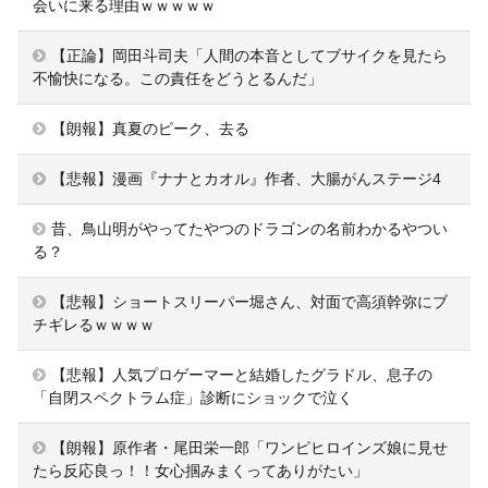
会いに来る理由ｗｗｗｗｗ
【正論】岡田斗司夫「人間の本音としてブサイクを見たら
不愉快になる。この責任をどうとるんだ」
【朗報】真夏のピーク、去る
【悲報】漫画『ナナとカオル』作者、大腸がんステージ4
昔、鳥山明がやってたやつのドラゴンの名前わかるやつい
る？
【悲報】ショートスリーパー堀さん、対面で高須幹弥にブ
チギレるｗｗｗｗ
【悲報】人気プロゲーマーと結婚したグラドル、息子の
「自閉スペクトラム症」診断にショックで泣く
【朗報】原作者・尾田栄一郎「ワンピヒロインズ娘に見せ
たら反応良っ！！女心掴みまくってありがたい」