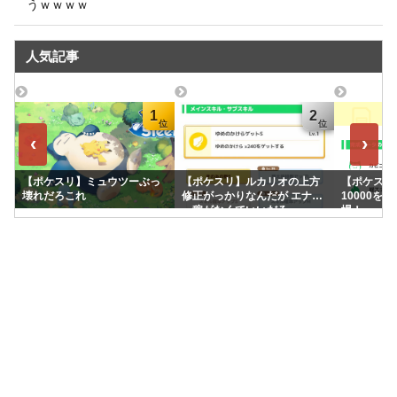
うｗｗｗｗ
人気記事
1
2
‹
›
【ポケスリ】ミュウツーぶっ
【ポケスリ】ルカリオの上方
【ポケスリ】
壊れだろこれ
修正がっかりなんだが エナジ
10000を
ー稼がなくていいだろ
場！