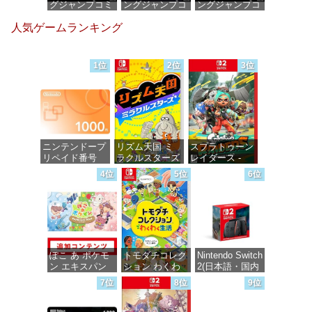
グジャンプコミ
ングジャンプコ
ングジャンプコ
ックスDIGITAL)
ミックス
ミックス
人気ゲームランキング
DIGITAL)
DIGITAL)
価格：¥100
価格：¥100
価格：¥100
1位
2位
3位
ニンテンドープ
リズム天国 ミ
スプラトゥーン
リペイド番号
ラクルスターズ
レイダース -
1000円|オンラ
-Switch
Switch2
4位
5位
6位
インコード版
価格：¥5,645
価格：¥6,446
価格：¥1,000
ぽこ あ ポケモ
トモダチコレク
Nintendo Switch
ン エキスパン
ション わくわ
2(日本語・国内
ションパス|オン
く生活 -Switch
専用)
7位
8位
9位
ラインコード版
価格：¥6,145
価格：¥55,491