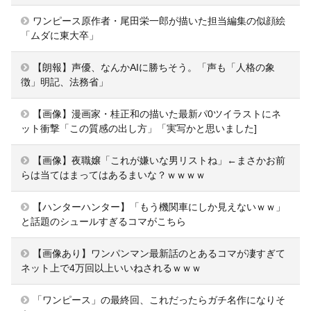
ワンピース原作者・尾田栄一郎が描いた担当編集の似顔絵
「ムダに東大卒」
【朗報】声優、なんかAIに勝ちそう。「声も「人格の象
徴」明記、法務省」
【画像】漫画家・桂正和の描いた最新パ0ツイラストにネ
ット衝撃「この質感の出し方」「実写かと思いました]
【画像】夜職嬢「これが嫌いな男リストね」←まさかお前
らは当てはまってはあるまいな？ｗｗｗｗ
【ハンターハンター】「もう機関車にしか見えないｗｗ」
と話題のシュールすぎるコマがこちら
【画像あり】ワンパンマン最新話のとあるコマが凄すぎて
ネット上で4万回以上いいねされるｗｗｗ
「ワンピース」の最終回、これだったらガチ名作になりそ