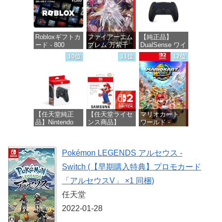
価格：¥4,400
Robloxギフトカ
ファイアーエム
【純正品】
ード - 800
ブレム 万紫千
DualSense ワイ
Robux 【限定バ
紅 -Switch2
ヤレスコントロ
10位
11位
12位
ーチャルアイテ
ーラー ミッド
ムを含む】
ナイト ブラッ
価格：¥8,979
【オンラインゲ
ク(CFI-
ームコード】
ZCT2J01)
ロブロックス |
オンラインコー
価格：¥10,737
ド版
【任天堂純正
【任天堂ライセ
マリオカート
品】Nintendo
ンス商品】
ワールド -
価格：¥1,300
Switch 2 Proコ
Samsung
Switch2
ントローラー
microSD
Express Card
価格：¥8,564
Pokémon LEGENDS アルセウス -
256GB for
価格：¥9,980
Nintendo Switch
Switch (【早期購入特典】プロモカード
2(サムスン マイ
クロSDエクス
「アルセウスV」 ×1 同梱)
プレスカード
256GB)
任天堂
【Amazon.co.jp
2022-01-28
限定特典】
Nintendo S