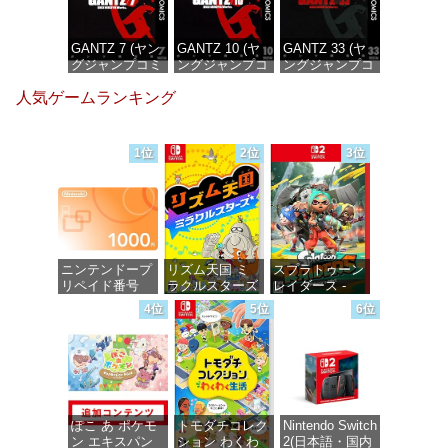
GANTZ 7 (ヤン
GANTZ 10 (ヤ
GANTZ 33 (ヤ
グジャンプコミ
ングジャンプコ
ングジャンプコ
ックスDIGITAL)
ミックス
ミックス
人気ゲームランキング
DIGITAL)
DIGITAL)
価格：¥100
価格：¥100
価格：¥100
1位
2位
3位
ニンテンドープ
リズム天国 ミ
スプラトゥーン
リペイド番号
ラクルスターズ
レイダース -
1000円|オンラ
-Switch
Switch2
4位
5位
6位
インコード版
価格：¥5,645
価格：¥6,449
価格：¥1,000
ぽこ あ ポケモ
トモダチコレク
Nintendo Switch
ン エキスパン
ション わくわ
2(日本語・国内