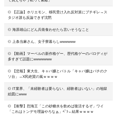
【正論】ホリエモン、移民受け入れ反対派にブチギレ→ス
タジオ誰も反論できず沈黙
海原雄山にどん兵衛食わせたら言いそうなこと
上条当麻さん、女子寮暮らしwwwwww
【動画】マーベルの新作格ゲー、歴代格ゲーのパロディが
多すぎて話題にwwwwwww
【悲報】東大生、キャバ嬢とバトル「キャバ嬢はパチのク
ソ台」→X民絶賛の嵐ｗｗｗｗ
IT業界、「未経験者は要らない、経験者はいない」の地獄
絵図にwww
【衝撃】烈海王「この砂糖水を飲めば復活するぞ」ワイ
「これはトンデモ理論やろなぁ」ﾍﾟﾗ←結果ｗｗｗｗ