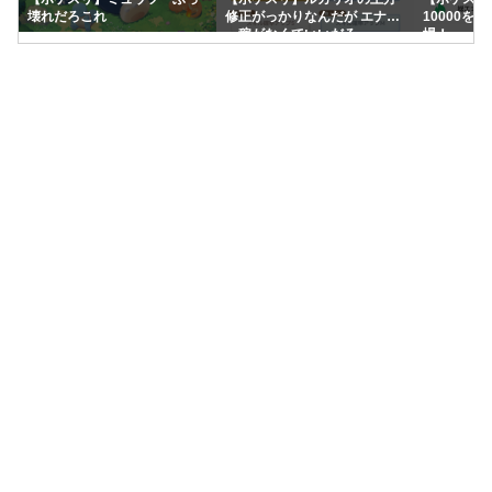
壊れだろこれ
修正がっかりなんだが エナジ
10000を
ー稼がなくていいだろ
場！