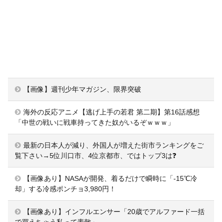
【画像】週刊少年マガジン、限界突破
海外の反応アニメ【逃げ上手の若君 第二期】第16話感想
「中世の戦いに戦車持ってきた奴がいるぞｗｗｗ」
最新の日本人が減り、外国人が増えた街市ランキングをご
覧下さい→5位川口市、4位京都市、ではトップ3は❓
【画像あり】NASAが開発、着るだけで瞬時に「-15℃冷
却」する冷感ポンチョ3,980円！
【画像あり】インフルエンサー「20歳でアルファード一括
で買えちゃう私って素敵」