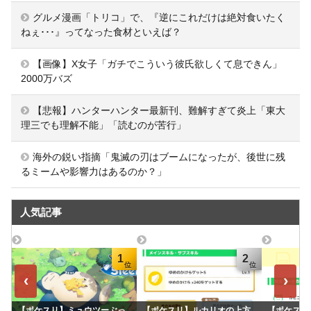
グルメ漫画「トリコ」で、『逆にこれだけは絶対食いたく
ねぇ･･･』ってなった食材といえば？
【画像】X女子「ガチでこういう彼氏欲しくて息できん」
2000万バズ
【悲報】ハンターハンター最新刊、難解すぎて炎上「東大
理三でも理解不能」「読むのが苦行」
海外の鋭い指摘「鬼滅の刃はブームになったが、後世に残
るミームや影響力はあるのか？」
人気記事
1
2
‹
›
【ポケスリ】ミュウツーぶっ
【ポケスリ】ルカリオの上方
【ポケスリ】