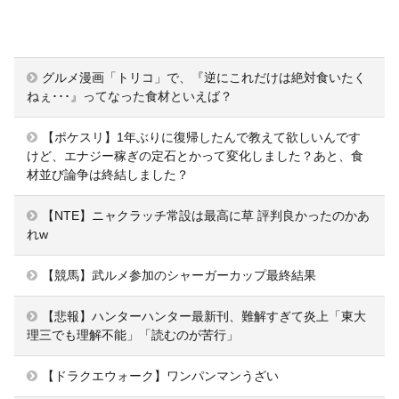
グルメ漫画「トリコ」で、『逆にこれだけは絶対食いたく
ねぇ･･･』ってなった食材といえば？
【ポケスリ】1年ぶりに復帰したんで教えて欲しいんです
けど、エナジー稼ぎの定石とかって変化しました？あと、食
材並び論争は終結しました？
【NTE】ニャクラッチ常設は最高に草 評判良かったのかあ
れw
【競馬】武ルメ参加のシャーガーカップ最終結果
【悲報】ハンターハンター最新刊、難解すぎて炎上「東大
理三でも理解不能」「読むのが苦行」
【ドラクエウォーク】ワンパンマンうざい