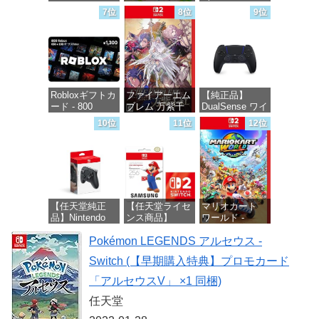
ションパス|オン
く生活 -Switch
専用)
7位
8位
9位
ラインコード版
価格：¥6,145
価格：¥56,068
価格：¥4,400
Robloxギフトカ
ファイアーエム
【純正品】
ード - 800
ブレム 万紫千
DualSense ワイ
Robux 【限定バ
紅 -Switch2
ヤレスコントロ
10位
11位
12位
ーチャルアイテ
ーラー ミッド
ムを含む】
ナイト ブラッ
価格：¥8,979
【オンラインゲ
ク(CFI-
ームコード】
ZCT2J01)
ロブロックス |
オンラインコー
価格：¥10,737
ド版
【任天堂純正
【任天堂ライセ
マリオカート
品】Nintendo
ンス商品】
ワールド -
価格：¥1,300
Switch 2 Proコ
Samsung
Switch2
ントローラー
Pokémon LEGENDS アルセウス -
microSD
Express Card
価格：¥8,564
Switch (【早期購入特典】プロモカード
256GB for
価格：¥9,980
Nintendo Switch
「アルセウスV」 ×1 同梱)
2(サムスン マイ
クロSDエクス
任天堂
プレスカード