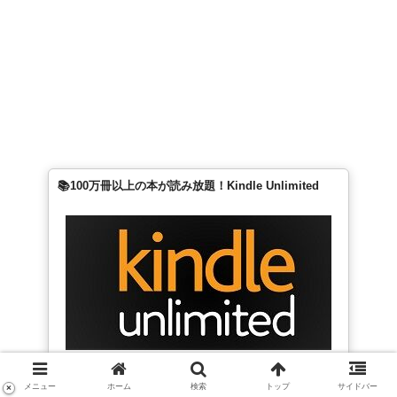
📚100万冊以上の本が読み放題！Kindle Unlimited
← 戻る
次へ →
メニュー
ホーム
検索
トップ
サイドバー
×