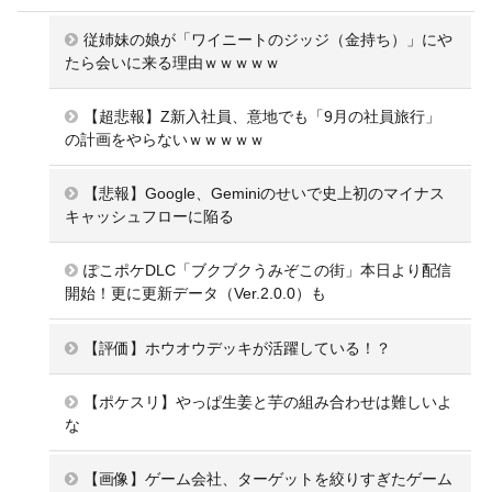
従姉妹の娘が「ワイニートのジッジ（金持ち）」にや
たら会いに来る理由ｗｗｗｗｗ
【超悲報】Z新入社員、意地でも「9月の社員旅行」
の計画をやらないｗｗｗｗｗ
【悲報】Google、Geminiのせいで史上初のマイナス
キャッシュフローに陥る
ぽこポケDLC「ブクブクうみぞこの街」本日より配信
開始！更に更新データ（Ver.2.0.0）も
【評価】ホウオウデッキが活躍している！？
【ポケスリ】やっぱ生姜と芋の組み合わせは難しいよ
な
【画像】ゲーム会社、ターゲットを絞りすぎたゲーム