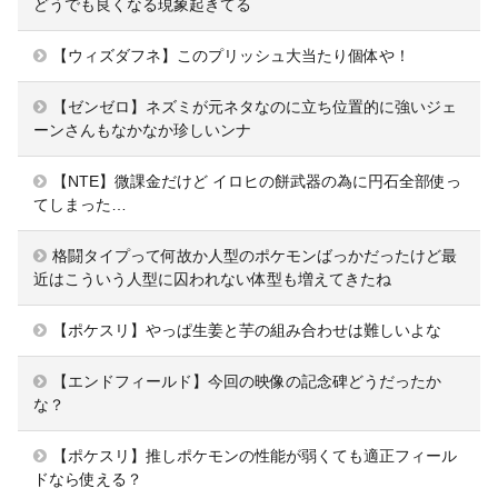
どうでも良くなる現象起きてる
【ウィズダフネ】このプリッシュ大当たり個体や！
【ゼンゼロ】ネズミが元ネタなのに立ち位置的に強いジェ
ーンさんもなかなか珍しいンナ
【NTE】微課金だけど イロヒの餅武器の為に円石全部使っ
てしまった…
格闘タイプって何故か人型のポケモンばっかだったけど最
近はこういう人型に囚われない体型も増えてきたね
【ポケスリ】やっぱ生姜と芋の組み合わせは難しいよな
【エンドフィールド】今回の映像の記念碑どうだったか
な？
【ポケスリ】推しポケモンの性能が弱くても適正フィール
ドなら使える？