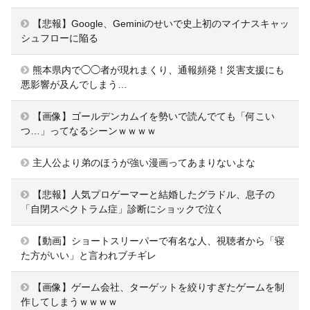
【悲報】Google、Geminiのせいで史上初のマイナスキャッ
シュフローに陥る
熊本県内で◯◯者が現れまくり、通報頻発！災害支援にも
悪影響が及んでしまう…
【画像】ゴールデンカムイを勢いで読んでても「何こい
つ…」ってなるシーンｗｗｗｗ
主人公より弟のほうが強い漫画ってあまりないよな
【悲報】人気プロゲーマーと結婚したグラドル、息子の
「自閉スペクトラム症」診断にショックで泣く
【動画】ショートスリーパーで有名な人、視聴者から「寝
た方がいい」と言われブチギレ
【画像】ゲーム会社、ターゲットを絞りすぎたゲームを制
作してしまうｗｗｗｗ