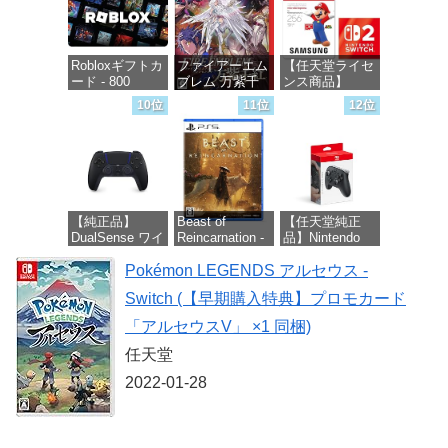
Robloxギフトカ
ファイアーエム
【任天堂ライセ
ード - 800
ブレム 万紫千
ンス商品】
Robux 【限定バ
紅 -Switch2
Samsung
10位
11位
12位
ーチャルアイテ
microSD
ムを含む】
Express Card
価格：¥8,979
【オンラインゲ
256GB for
ームコード】
Nintendo Switch
ロブロックス |
2(サムスン マイ
オンラインコー
クロSDエクス
ド版
プレスカード
【純正品】
Beast of
【任天堂純正
256GB)
DualSense ワイ
Reincarnation -
品】Nintendo
【Amazon.co.jp
価格：¥1,300
ヤレスコントロ
PS5 【特典】プ
Switch 2 Proコ
限定特典】
ーラー ミッド
Pokémon LEGENDS アルセウス -
ロダクトコード
ントローラー
Nintendo S
ナイト ブラッ
封入
Switch (【早期購入特典】プロモカード
ク(CFI-
価格：¥9,980
価格：¥9,380
ZCT2J01)
価格：¥7,286
「アルセウスV」 ×1 同梱)
価格：¥10,737
任天堂
2022-01-28