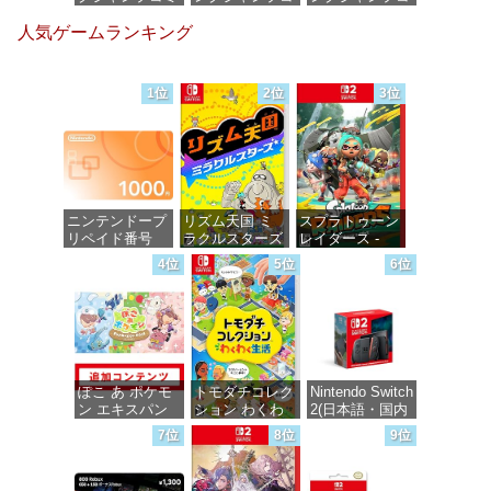
ックスDIGITAL)
ミックス
ミックス
人気ゲームランキング
DIGITAL)
DIGITAL)
価格：¥100
価格：¥100
価格：¥100
1位
2位
3位
ニンテンドープ
リズム天国 ミ
スプラトゥーン
リペイド番号
ラクルスターズ
レイダース -
1000円|オンラ
-Switch
Switch2
4位
5位
6位
インコード版
価格：¥5,645
価格：¥6,449
価格：¥1,000
ぽこ あ ポケモ
トモダチコレク
Nintendo Switch
ン エキスパン
ション わくわ
2(日本語・国内
ションパス|オン
く生活 -Switch
専用)
7位
8位
9位
ラインコード版
価格：¥6,144
価格：¥55,871
価格：¥4,400