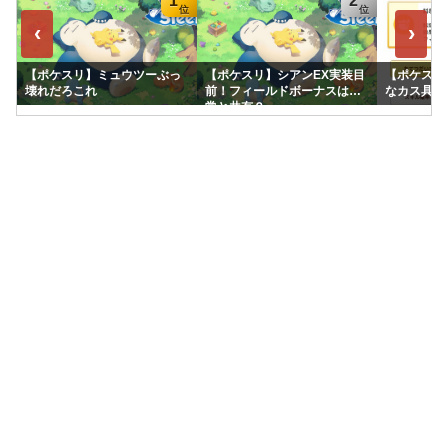
1
2
‹
›
【ポケスリ】ミュウツーぶっ
【ポケスリ】シアンEX実装目
【ポケスリ
壊れだろこれ
前！フィールドボーナスは通
なカス具合
常と共有？