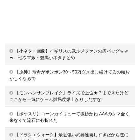
【小ネタ・画像】イギリスの武ルメファンの痛バッグｗｗ
ｗ 他ウマ娘・競馬小ネタまとめ
【原神】瑞希がポンポン30～50万ダメ出し続けてるの頭お
かしくなるで
【モンハンサンブレイク】ライズで上位★７まできたけど
ここから一気にゲーム難易度爆上がりしだすな
【ポケスリ】コーンカイリューて微妙かね AAAのクマ全く
来なくて流石に心折れた
【ドラクエウォーク】最近強い武器連発しすぎだから逆に