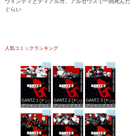
ウインディとディアルガ、アルセウスで一回死んだ
ぐらい
人気コミックランキング
1位
2位
3位
GANTZ 1 (ヤン
GANTZ 2 (ヤン
GANTZ 3 (ヤン
グジャンプコミ
グジャンプコミ
グジャンプコミ
ックスDIGITAL)
ックスDIGITAL)
ックスDIGITAL)
4位
5位
6位
価格：¥100
価格：¥100
価格：¥100