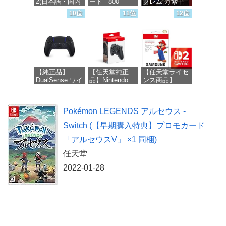
2(日本語・国内
ード - 800
ブレム 万紫千
専用)
Robux 【限定バ
紅 -Switch2
価格：¥6,961
10位
11位
12位
ーチャルアイテ
ムを含む】
価格：¥55,491
価格：¥8,979
【オンラインゲ
ームコード】
ロブロックス |
オンラインコー
ド版
【純正品】
【任天堂純正
【任天堂ライセ
DualSense ワイ
品】Nintendo
ンス商品】
価格：¥1,300
ヤレスコントロ
Switch 2 Proコ
Samsung
ーラー ミッド
ントローラー
microSD
ナイト ブラッ
Express Card
Pokémon LEGENDS アルセウス -
ク(CFI-
256GB for
価格：¥9,980
ZCT2J01)
Nintendo Switch
Switch (【早期購入特典】プロモカード
2(サムスン マイ
クロSDエクス
価格：¥10,737
「アルセウスV」 ×1 同梱)
プレスカード
256GB)
任天堂
【Amazon.co.jp
2022-01-28
限定特典】
Nintendo S
価格：¥9,300