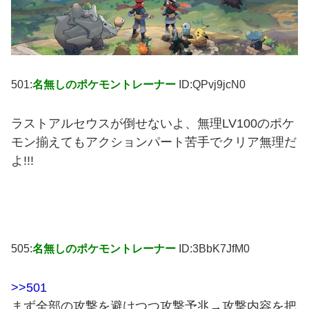
501:
名無しのポケモントレーナー
ID:QPvj9jcN0
ラストアルセウスが倒せないよ、無理LV100のポケ
モン揃えてもアクションパート苦手でクリア無理だ
よ!!!
505:
名無しのポケモントレーナー
ID:3BbK7JfM0
>>501
まず全部の攻撃を避けつつ攻撃予兆→攻撃内容を把