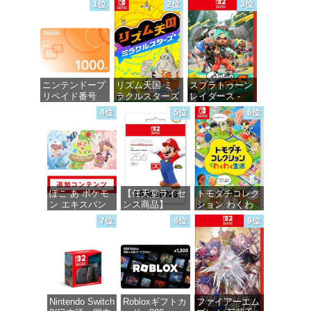
1位
2位
3位
ニンテンドープ
リズム天国 ミ
スプラトゥーン
リペイド番号
ラクルスターズ
レイダース -
1000円|オンラ
-Switch
Switch2
4位
5位
6位
インコード版
価格：¥5,645
価格：¥6,446
価格：¥1,000
ぽこ あ ポケモ
【任天堂ライセ
トモダチコレク
ン エキスパン
ンス商品】
ション わくわ
ションパス|オン
Samsung
く生活 -Switch
7位
8位
9位
ラインコード版
microSD
Express Card
価格：¥6,145
256GB for
価格：¥4,400
Nintendo Switch
2（サムスン マ
イクロSDエク
スプレスカード
Nintendo Switch
Robloxギフトカ
ファイアーエム
256GB）