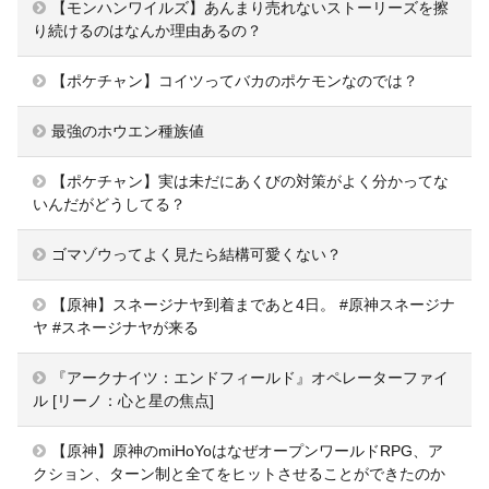
【モンハンワイルズ】あんまり売れないストーリーズを擦
り続けるのはなんか理由あるの？
【ポケチャン】コイツってバカのポケモンなのでは？
最強のホウエン種族値
【ポケチャン】実は未だにあくびの対策がよく分かってな
いんだがどうしてる？
ゴマゾウってよく見たら結構可愛くない？
【原神】スネージナヤ到着まであと4日。 #原神スネージナ
ヤ #スネージナヤが来る
『アークナイツ：エンドフィールド』オペレーターファイ
ル [リーノ：心と星の焦点]
【原神】原神のmiHoYoはなぜオープンワールドRPG、ア
クション、ターン制と全てをヒットさせることができたのか