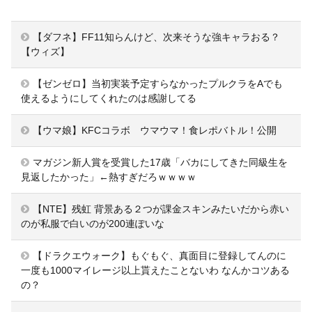
【ダフネ】FF11知らんけど、次来そうな強キャラおる？
【ウィズ】
【ゼンゼロ】当初実装予定すらなかったプルクラをAでも
使えるようにしてくれたのは感謝してる
【ウマ娘】KFCコラボ ウマウマ！食レポバトル！公開
マガジン新人賞を受賞した17歳「バカにしてきた同級生を
見返したかった」←熱すぎだろｗｗｗｗ
【NTE】残虹 背景ある２つが課金スキンみたいだから赤い
のが私服で白いのが200連ぽいな
【ドラクエウォーク】もぐもぐ、真面目に登録してんのに
一度も1000マイレージ以上貰えたことないわ なんかコツある
の？