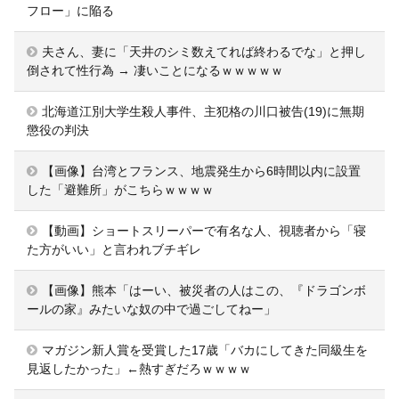
フロー」に陥る
夫さん、妻に「天井のシミ数えてれば終わるでな」と押し
倒されて性行為 → 凄いことになるｗｗｗｗｗ
北海道江別大学生殺人事件、主犯格の川口被告(19)に無期
懲役の判決
【画像】台湾とフランス、地震発生から6時間以内に設置
した「避難所」がこちらｗｗｗｗ
【動画】ショートスリーパーで有名な人、視聴者から「寝
た方がいい」と言われブチギレ
【画像】熊本「はーい、被災者の人はこの、『ドラゴンボ
ールの家』みたいな奴の中で過ごしてねー」
マガジン新人賞を受賞した17歳「バカにしてきた同級生を
見返したかった」←熱すぎだろｗｗｗｗ