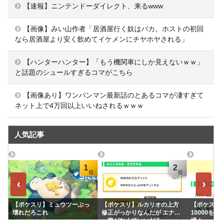
【速報】ニンテンドーダイレクト、来るwww
【画像】みい山作者「居酒屋行く奴はバカ。ホストの初回
なら居酒屋より安く飲めてイケメンにチヤホヤされる」
【ハンターハンター】「もう機関車にしか見えないｗｗ」
と話題のシュールすぎるコマがこちら
【画像あり】ワンパンマン最新話のとあるコマが凄すぎて
ネット上で4万回以上いいねされるｗｗｗ
人気記事
1
2
‹
›
【ポケスリ】ミュウツーぶっ
【ポケスリ】ルカリオの上方
【ポケスリ】
壊れだろこれ
修正がっかりなんだが エナジ
10000を
ー稼がなくていいだろ
場！