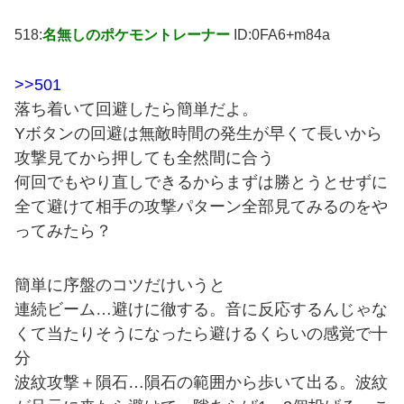
518:
名無しのポケモントレーナー
ID:0FA6+m84a
>>501
落ち着いて回避したら簡単だよ。
Yボタンの回避は無敵時間の発生が早くて長いから
攻撃見てから押しても全然間に合う
何回でもやり直しできるからまずは勝とうとせずに
全て避けて相手の攻撃パターン全部見てみるのをや
ってみたら？
簡単に序盤のコツだけいうと
連続ビーム…避けに徹する。音に反応するんじゃな
くて当たりそうになったら避けるくらいの感覚で十
分
波紋攻撃＋隕石…隕石の範囲から歩いて出る。波紋