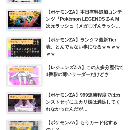
【ポケモンZA】本日有料追加コンテ
ポケモンレジェンズZ-Aまとめ
ンツ『Pokémon LEGENDS Z-A M
次元ラッシュ（メガじげんラッシ
ュ）』の最新情報を公開！
【ポケモンZA】ランクマ最新Tier
ポケモンレジェンズZ-Aまとめ
表、とんでもない事になるｗｗｗｗ
ｗｗ
【レジェンズZ-A】この人多分歴代で
ポケモンレジェンズZ-Aまとめ
1番影の薄いリーダーだけどさ
【ポケモンZA】999連勝程度ではカ
ポケモンレジェンズZ-Aまとめ
ンストせずにユカリ様は満足してく
れなかったんだが…
【ポケモンZA】もうカード化する
ポケモンレジェンズZ-Aまとめ
の！？