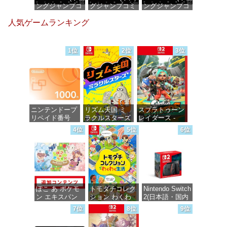
ングジャンプコ
グジャンプコミ
ングジャンプコ
ミックス
ックスDIGITAL)
ミックス
人気ゲームランキング
DIGITAL)
DIGITAL)
価格：¥100
価格：¥100
価格：¥100
1位
2位
3位
ニンテンドープ
リズム天国 ミ
スプラトゥーン
リペイド番号
ラクルスターズ
レイダース -
1000円|オンラ
-Switch
Switch2
4位
5位
6位
インコード版
価格：¥5,645
価格：¥6,449
価格：¥1,000
ぽこ あ ポケモ
トモダチコレク
Nintendo Switch
ン エキスパン
ション わくわ
2(日本語・国内
ションパス|オン
く生活 -Switch
専用)
7位
8位
9位
ラインコード版
価格：¥6,145
価格：¥55,491