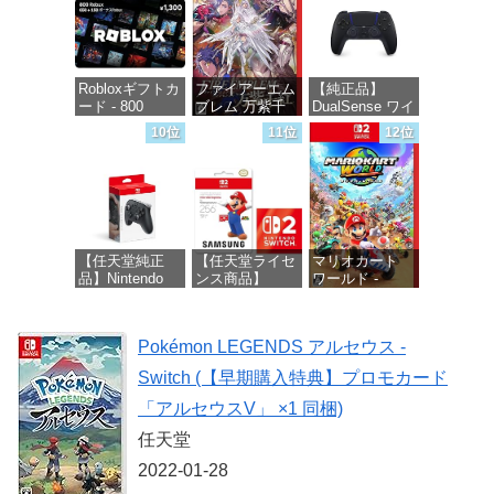
価格：¥4,400
Robloxギフトカ
ファイアーエム
【純正品】
ード - 800
ブレム 万紫千
DualSense ワイ
Robux 【限定バ
紅 -Switch2
ヤレスコントロ
10位
11位
12位
ーチャルアイテ
ーラー ミッド
ムを含む】
ナイト ブラッ
価格：¥8,979
【オンラインゲ
ク(CFI-
ームコード】
ZCT2J01)
ロブロックス |
オンラインコー
価格：¥10,737
ド版
【任天堂純正
【任天堂ライセ
マリオカート
品】Nintendo
ンス商品】
ワールド -
価格：¥1,300
Switch 2 Proコ
Samsung
Switch2
ントローラー
microSD
Express Card
価格：¥8,564
Pokémon LEGENDS アルセウス -
256GB for
価格：¥9,980
Nintendo Switch
Switch (【早期購入特典】プロモカード
2(サムスン マイ
クロSDエクス
「アルセウスV」 ×1 同梱)
プレスカード
256GB)
任天堂
【Amazon.co.jp
2022-01-28
限定特典】
Nintendo S