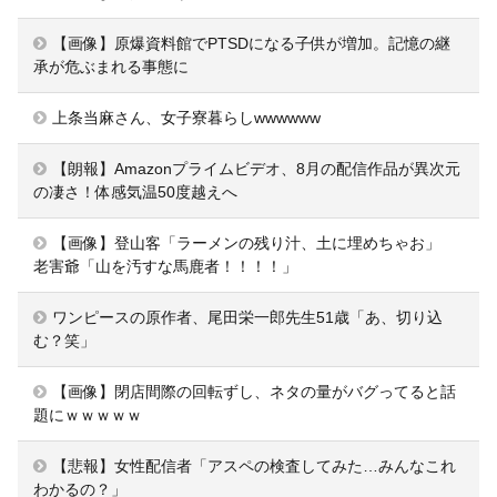
【画像】原爆資料館でPTSDになる子供が増加。記憶の継
承が危ぶまれる事態に
上条当麻さん、女子寮暮らしwwwwww
【朗報】Amazonプライムビデオ、8月の配信作品が異次元
の凄さ！体感気温50度越えへ
【画像】登山客「ラーメンの残り汁、土に埋めちゃお」
老害爺「山を汚すな馬鹿者！！！！」
ワンピースの原作者、尾田栄一郎先生51歳「あ、切り込
む？笑」
【画像】閉店間際の回転ずし、ネタの量がバグってると話
題にｗｗｗｗｗ
【悲報】女性配信者「アスペの検査してみた…みんなこれ
わかるの？」