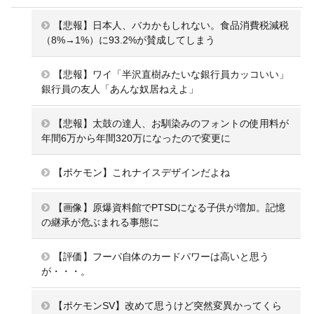
【悲報】日本人、バカかもしれない。食品消費税減税
（8%→1%）に93.2%が賛成してしまう
【悲報】ワイ「半沢直樹みたいな銀行員カッコいい」
銀行員の友人「あんな奴居ねえよ」
【悲報】太鼓の達人、お馴染みのフォントの使用料が
年間6万から年間320万になったので変更に
【ポケモン】これナイスデザインだよね
【画像】原爆資料館でPTSDになる子供が増加。記憶
の継承が危ぶまれる事態に
【評価】フーパ自体のカードパワーは高いと思う
が・・・。
【ポケモンSV】改めて思うけど突然変異かってくら