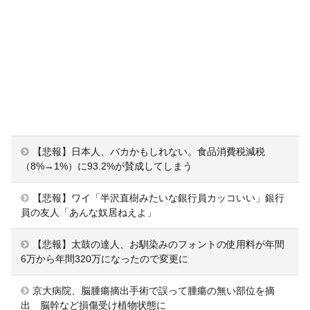
【悲報】日本人、バカかもしれない。食品消費税減税
（8%→1%）に93.2%が賛成してしまう
【悲報】ワイ「半沢直樹みたいな銀行員カッコいい」銀行
員の友人「あんな奴居ねえよ」
【悲報】太鼓の達人、お馴染みのフォントの使用料が年間
6万から年間320万になったので変更に
京大病院、脳腫瘍摘出手術で誤って腫瘍の無い部位を摘
出 脳幹など損傷受け植物状態に