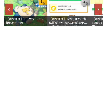
1
2
‹
›
【ポケスリ】ミュウツーぶっ
【ポケスリ】ルカリオの上方
【ポケスリ】
壊れだろこれ
修正がっかりなんだが エナジ
10000を
ー稼がなくていいだろ
場！