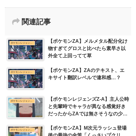
関連記事
【ポケモンZA】メルメタル配分化け
ポケモンレジェンズZ-Aまとめ
物すぎてグロスと比べたら素早さ以
外全て上回ってて草
【ポケモンZA】ZAのテキスト、エ
ポケモンレジェンズZ-Aまとめ
キサイト翻訳レベルで違和感…？
【ポケモンレジェンズZ-A】主人公時
ポケモンレジェンズZ-Aまとめ
と先輩時でキャラが異なる感覚好き
だったからZAでは無さそうなの少し
寂しい
【ポケモンZA】M次元ラッシュ登場
ポケモンレジェンズZ-Aまとめ
後の最強の金策「くっさいプクリ