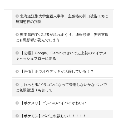
北海道江別大学生殺人事件、主犯格の川口被告(19)に
無期懲役の判決
熊本県内で◯◯者が現れまくり、通報頻発！災害支援
にも悪影響が及んでしまう…
【悲報】Google、Geminiのせいで史上初のマイナス
キャッシュフローに陥る
【評価】ホウオウデッキが活躍している！？
しれっと虫/ドラゴンになって登場しないかな ついで
に色眼鏡辺りも貰って
【ポケスリ】ゴンベのバイバイかわいい
【ポケモン】パパこれ欲しい！！！！！