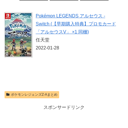
ヤレスコントロ
PS5 【特典】プ
Switch 2 Proコ
限定特典】
ーラー ミッド
ロダクトコード
ントローラー
Nintendo S
ナイト ブラッ
封入
Pokémon LEGENDS アルセウス -
ク(CFI-
価格：¥9,980
価格：¥9,299
ZCT2J01)
価格：¥7,286
Switch (【早期購入特典】プロモカード
価格：¥10,737
「アルセウスV」 ×1 同梱)
任天堂
2022-01-28
ポケモンレジェンズZ-Aまとめ
スポンサードリンク