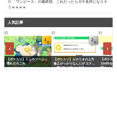
「ワンピース」の最終回、これだったらガチ名作になりそ
うｗｗｗｗ
人気記事
1
2
‹
›
【ポケスリ】ミュウツーぶっ
【ポケスリ】ルカリオの上方
【ポケスリ】
壊れだろこれ
修正がっかりなんだが エナジ
10000を
ー稼がなくていいだろ
場！