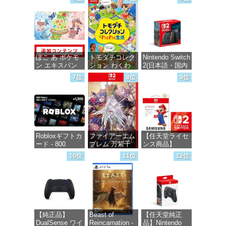
インコード版
価格：¥5,645
価格：¥6,449
価格：¥1,000
ぽこ あ ポケモ
トモダチコレク
Nintendo Switch
ン エキスパン
ション わくわ
2(日本語・国内
ションパス|オン
く生活 -Switch
専用)
7位
8位
9位
ラインコード版
価格：¥6,144
価格：¥55,491
価格：¥4,400
Robloxギフトカ
ファイアーエム
【任天堂ライセ
ード - 800
ブレム 万紫千
ンス商品】
Robux 【限定バ
紅 -Switch2
Samsung
10位
11位
12位
ーチャルアイテ
microSD
ムを含む】
Express Card
価格：¥8,979
【オンラインゲ
256GB for
ームコード】
Nintendo Switch
ロブロックス |
2(サムスン マイ
オンラインコー
クロSDエクス
ド版
プレスカード
【純正品】
Beast of
【任天堂純正
256GB)
DualSense ワイ
Reincarnation -
品】Nintendo
【Amazon.co.jp
価格：¥1,300