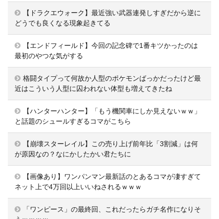
【ドラクエウォーク】最近強い武器連発しすぎだから逆に
どうでも良くなる現象起きてる
【エンドフィールド】今回の記念碑で1番キツかったのは
最初のやつな気がする
格闘タイプって何故か人型のポケモンばっかだったけど最
近はこういう人型に囚われない体型も増えてきたね
【ハンターハンター】「もう機関車にしか見えないｗｗ」
と話題のシュールすぎるコマがこちら
【崩壊スターレイル】この売り上げ前年比「3割減」は何
が原因なの？なにかしたかい君たちに
【画像あり】ワンパンマン最新話のとあるコマが凄すぎて
ネット上で4万回以上いいねされるｗｗｗ
「ワンピース」の最終回、これだったらガチ名作になりそ