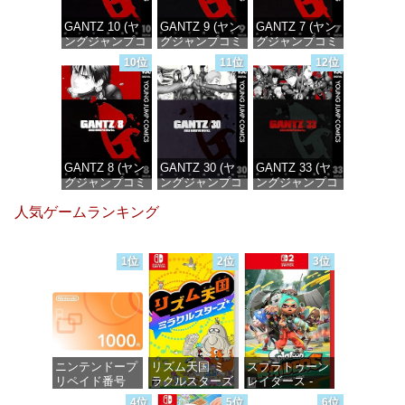
GANTZ 10 (ヤ
GANTZ 9 (ヤン
GANTZ 7 (ヤン
ングジャンプコ
グジャンプコミ
グジャンプコミ
ミックス
ックスDIGITAL)
ックスDIGITAL)
10位
11位
12位
DIGITAL)
価格：¥100
価格：¥100
価格：¥100
GANTZ 8 (ヤン
GANTZ 30 (ヤ
GANTZ 33 (ヤ
グジャンプコミ
ングジャンプコ
ングジャンプコ
ックスDIGITAL)
ミックス
ミックス
人気ゲームランキング
DIGITAL)
DIGITAL)
価格：¥100
価格：¥100
価格：¥100
1位
2位
3位
ニンテンドープ
リズム天国 ミ
スプラトゥーン
リペイド番号
ラクルスターズ
レイダース -
1000円|オンラ
-Switch
Switch2
4位
5位
6位