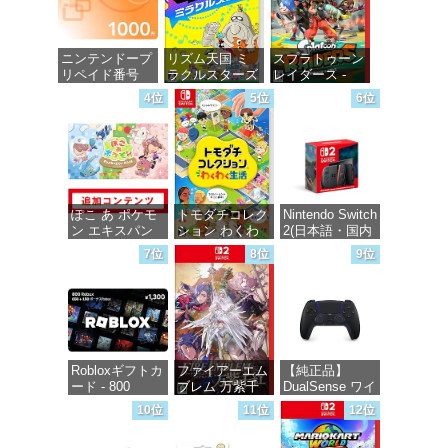
ニンテンドープ
リズム天国 ミ
スプラトゥーン
リペイド番号
ラクルスターズ
レイダース -
1000円|オンラ
-Switch
Switch2
4位
5位
6位
インコード版
価格：¥5,645
価格：¥6,449
価格：¥1,000
ぽこ あ ポケモ
トモダチコレク
Nintendo Switch
ン エキスパン
ション わくわ
2(日本語・国内
ションパス|オン
く生活 -Switch
専用)
7位
8位
9位
ラインコード版
価格：¥6,145
価格：¥55,491
価格：¥4,400
Robloxギフトカ
ファイアーエム
【純正品】
ード - 800
ブレム 万紫千
DualSense ワイ
Robux 【限定バ
紅 -Switch2
ヤレスコントロ
10位
11位
12位
ーチャルアイテ
ーラー ミッド
ムを含む】
ナイト ブラッ
価格：¥8,979