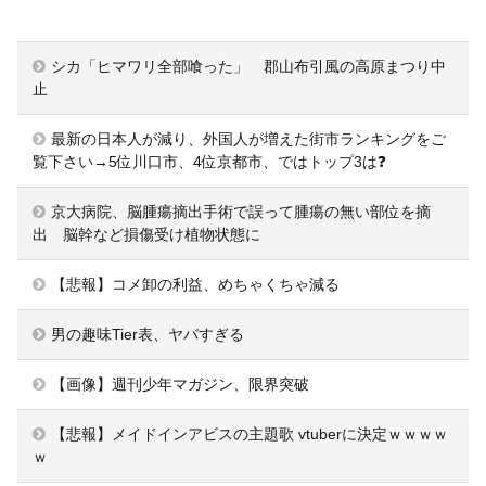
シカ「ヒマワリ全部喰った」 郡山布引風の高原まつり中
止
最新の日本人が減り、外国人が増えた街市ランキングをご
覧下さい→5位川口市、4位京都市、ではトップ3は❓
京大病院、脳腫瘍摘出手術で誤って腫瘍の無い部位を摘
出 脳幹など損傷受け植物状態に
【悲報】コメ卸の利益、めちゃくちゃ減る
男の趣味Tier表、ヤバすぎる
【画像】週刊少年マガジン、限界突破
【悲報】メイドインアビスの主題歌 vtuberに決定ｗｗｗｗ
ｗ