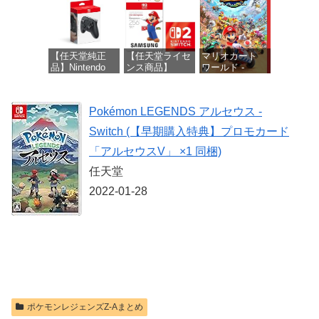
【オンラインゲ
ク(CFI-
ームコード】
ZCT2J01)
ロブロックス |
オンラインコー
価格：¥10,737
ド版
【任天堂純正
【任天堂ライセ
マリオカート
品】Nintendo
ンス商品】
ワールド -
価格：¥1,300
Switch 2 Proコ
Samsung
Switch2
ントローラー
microSD
Express Card
価格：¥8,564
Pokémon LEGENDS アルセウス -
256GB for
価格：¥9,980
Nintendo Switch
Switch (【早期購入特典】プロモカード
2(サムスン マイ
クロSDエクス
「アルセウスV」 ×1 同梱)
プレスカード
256GB)
任天堂
【Amazon.co.jp
2022-01-28
限定特典】
Nintendo S
価格：¥9,300
ポケモンレジェンズZ-Aまとめ