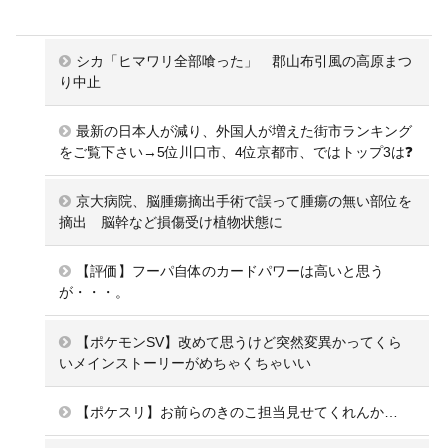
シカ「ヒマワリ全部喰った」 郡山布引風の高原まつ
り中止
最新の日本人が減り、外国人が増えた街市ランキング
をご覧下さい→5位川口市、4位京都市、ではトップ3は❓
京大病院、脳腫瘍摘出手術で誤って腫瘍の無い部位を
摘出 脳幹など損傷受け植物状態に
【評価】フーパ自体のカードパワーは高いと思う
が・・・。
【ポケモンSV】改めて思うけど突然変異かってくら
いメインストーリーがめちゃくちゃいい
【ポケスリ】お前らのきのこ担当見せてくれんか…