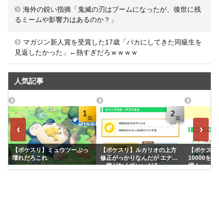
海外の鋭い指摘「鬼滅の刃はブームになったが、後世に残
るミームや影響力はあるのか？」
マガジン新人賞を受賞した17歳「バカにしてきた同級生を
見返したかった」←熱すぎだろｗｗｗｗ
人気記事
1
2
‹
›
【ポケスリ】ミュウツーぶっ
【ポケスリ】ルカリオの上方
【ポケスリ】
壊れだろこれ
修正がっかりなんだが エナジ
10000を
ー稼がなくていいだろ
場！