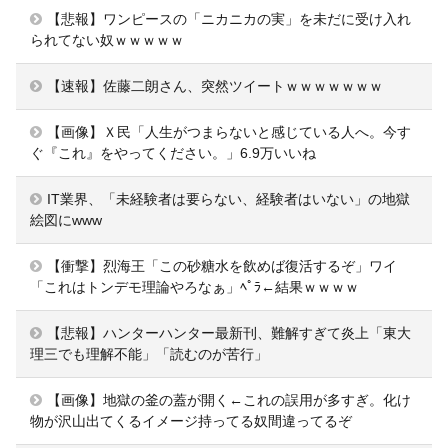
【悲報】ワンピースの「ニカニカの実」を未だに受け入れ
られてない奴ｗｗｗｗｗ
【速報】佐藤二朗さん、突然ツイートｗｗｗｗｗｗｗ
【画像】Ｘ民「人生がつまらないと感じている人へ。今す
ぐ『これ』をやってください。」6.9万いいね
IT業界、「未経験者は要らない、経験者はいない」の地獄
絵図にwww
【衝撃】烈海王「この砂糖水を飲めば復活するぞ」ワイ
「これはトンデモ理論やろなぁ」ﾍﾟﾗ←結果ｗｗｗｗ
【悲報】ハンターハンター最新刊、難解すぎて炎上「東大
理三でも理解不能」「読むのが苦行」
【画像】地獄の釜の蓋が開く←これの誤用が多すぎ。化け
物が沢山出てくるイメージ持ってる奴間違ってるぞ