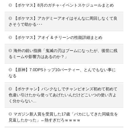
【ポケマス】8月のガチャ･イベントスケジュールまとめ
【ポケマス】アカデミーアオイはそんなに周回しなくて良
さそうで助かる･･･
【ポケマス】アオイ & チリーンの性能詳細まとめ
海外の鋭い指摘「鬼滅の刃はブームになったが、後世に残
るミームや影響力はあるのか？」
【原神】7.0DPSトップ10パーティー、とんでもない事に
なる
【ポケチャン】バンクなしでチャンピオンズ初めて初めて
色違い引けたから使ってあげたいんだけどこいつの使い方よ
く分からない…
マガジン新人賞を受賞した17歳「バカにしてきた同級生を
見返したかった」←熱すぎだろｗｗｗｗ