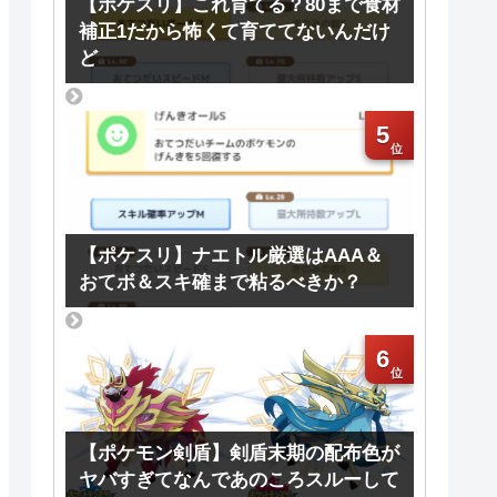
【ポケスリ】これ育てる？80まで食材
補正1だから怖くて育ててないんだけ
ど
5
【ポケスリ】ナエトル厳選はAAA＆
おてボ＆スキ確まで粘るべきか？
6
【ポケモン剣盾】剣盾末期の配布色が
ヤバすぎてなんであのころスルーして