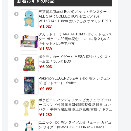
新着おすすめ商品
三英貿易(Sanei Boeki) ポケットモンスター
ALL STAR COLLECTION ゼニガメ (S)
W11×D14×H16cm ぬいぐるみ ポケモン PP19
￥1,027
タカラトミー(TAKARA TOMY) ポケットモンス
ター ポケモン30周年記念 モンコレ旅立ちの3
匹セット パルデア地方
￥1,569
ポケモンカードゲーム MEGA 拡張パック スト
ームエメラルダ BOX
￥6,006
Pokémon LEGENDS Z-A（ポケモン レジェン
ズ ゼットエー） -Switch
￥4,990
ポケピース ハンディファン ピカチュウ イエロ
ー スタンド付属 風量3段階調整機能 軽量 コン
パクト 手持ち扇風機 卓上扇風機 首掛け ギフト
プレゼントに最適 USB充電 Type-C対応
￥1,280
ユニック ポケモン ヌイグルミリュック カビゴ
ン サイズ：約W28 D23.5 H36 PS-0044SL