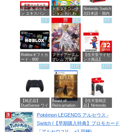
ぽこ あ ポケモ
トモダチコレク
Nintendo Switch
ン エキスパン
ション わくわ
2(日本語・国内
ションパス|オン
く生活 -Switch
専用)
7位
8位
9位
ラインコード版
価格：¥6,144
価格：¥55,871
価格：¥4,400
Robloxギフトカ
ファイアーエム
【任天堂ライセ
ード - 800
ブレム 万紫千
ンス商品】
Robux 【限定バ
紅 -Switch2
Samsung
10位
11位
12位
ーチャルアイテ
microSD
ムを含む】
Express Card
価格：¥8,979
【オンラインゲ
256GB for
ームコード】
Nintendo Switch
ロブロックス |
2(サムスン マイ
オンラインコー
クロSDエクス
ド版
プレスカード
【純正品】
Beast of
【任天堂純正
256GB)
DualSense ワイ
Reincarnation -
品】Nintendo
【Amazon.co.jp
価格：¥1,300
ヤレスコントロ
PS5 【特典】プ
Switch 2 Proコ
限定特典】
ーラー ミッド
Pokémon LEGENDS アルセウス -
ロダクトコード
ントローラー
Nintendo S
ナイト ブラッ
封入
Switch (【早期購入特典】プロモカード
ク(CFI-
価格：¥9,980
価格：¥9,380
ZCT2J01)
価格：¥7,286
「アルセウスV」 ×1 同梱)