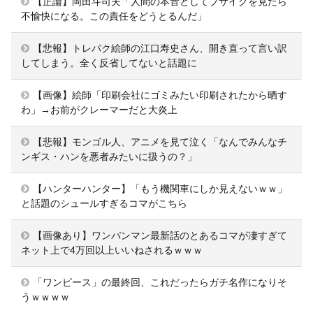
【正論】岡田斗司夫「人間の本音としてブサイクを見たら
不愉快になる。この責任をどうとるんだ」
【悲報】トレパク絵師の江口寿史さん、開き直って言い訳
してしまう。全く反省してないと話題に
【画像】絵師「印刷会社にゴミみたい印刷されたから晒す
わ」→お前がクレーマーだと大炎上
【悲報】モンゴル人、アニメを見て泣く「なんでみんなチ
ンギス・ハンを悪者みたいに扱うの？」
【ハンターハンター】「もう機関車にしか見えないｗｗ」
と話題のシュールすぎるコマがこちら
【画像あり】ワンパンマン最新話のとあるコマが凄すぎて
ネット上で4万回以上いいねされるｗｗｗ
「ワンピース」の最終回、これだったらガチ名作になりそ
うｗｗｗｗ