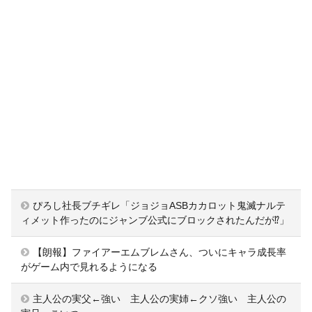
ぴろし社長ブチギレ「ジョジョASBカカロット鬼滅ナルテ
ィメット作ったのにジャンブ公式にブロックされたんだが⁉」
【朗報】ファイアーエムブレムさん、ついにキャラ成長率
がゲーム内で見れるようになる
主人公の実父←強い 主人公の実姉←クソ強い 主人公の