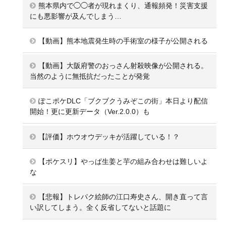
熊本県内で◯◯者が現れまくり、通報頻発！災害支援
にも悪影響が及んでしまう…
【動画】熊本地震発生時の手術室の様子が公開される
【動画】大阪府警のおっさん射殺映像が公開される。
当然のように無抵抗だったことが発覚
ぽこポケDLC「ブクブクうみぞこの街」本日より配信
開始！更に更新データ（Ver.2.0.0）も
【評価】ホウオウデッキが活躍している！？
【ポケスリ】やっぱ生姜と芋の組み合わせは難しいよ
な
【悲報】トレパク絵師の江口寿史さん、開き直って言
い訳してしまう。全く反省してないと話題に