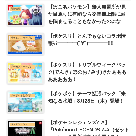
【ぽこあポケモン】無人発電所が見
最新情報
た目通りに有能なら発電機上限に頭
を悩ませることもなかったのにな
【ポケスリ】とんでもないコラボ情
ポケモンスリープ(ポケスリ)まとめ
報ｷﾀ━━━━(ﾟ∀ﾟ)━━━━!!!!
【ポケスリ】トリプルウィークパッ
ポケモンスリープ(ポケスリ)まとめ
ク(でんき / ほのお / みず)きたあああ
あああああ！
【ポケポケ】テーマ拡張パック「未
ポケポケまとめ(ポケモンカード)
知なる水域」8月28日（木）登場！
【ポケモンレジェンズZ-A】
ポケモンレジェンズZ-Aまとめ
『Pokémon LEGENDS Z-A（ゼット