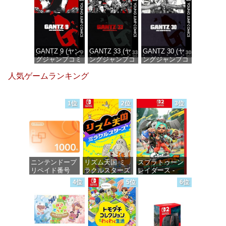
価格：¥100
価格：¥100
価格：¥100
GANTZ 9 (ヤン
GANTZ 33 (ヤ
GANTZ 30 (ヤ
グジャンプコミ
ングジャンプコ
ングジャンプコ
ックスDIGITAL)
ミックス
ミックス
人気ゲームランキング
DIGITAL)
DIGITAL)
価格：¥100
価格：¥100
価格：¥100
1位
2位
3位
ニンテンドープ
リズム天国 ミ
スプラトゥーン
リペイド番号
ラクルスターズ
レイダース -
1000円|オンラ
-Switch
Switch2
4位
5位
6位
インコード版
価格：¥5,645
価格：¥6,449
価格：¥1,000