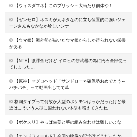
【ウィズダフネ】このプリッシュ大当たり個体や！
【ゼンゼロ】ネズミが元ネタなのに立ち位置的に強いジェ
ーンさんもなかなか珍しいンナ
【ウマ娘】海外勢が描いたウマ娘からしか得られない栄養
がある
【NTE】微課金だけど イロヒの餅武器の為に円石全部使っ
てしまった…
【原神】マグロヘッド「サンドローネ確保勢おめでとう～
パチパチ」って動画出してて草
格闘タイプって何故か人型のポケモンばっかだったけど最
近はこういう人型に囚われない体型も増えてきたね
【ポケスリ】やっぱ生姜と芋の組み合わせは難しいよな
【エンドフィールド】今回の映像の記念碑どうだったか