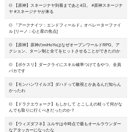
【原神】スネージナヤ到着まであと4日。 #原神スネージナ
ヤ #スネージナヤが来る
『アークナイツ：エンドフィールド』オペレーターファイ
ル [リーノ：心と星の焦点]
【原神】原神のmiHoYoはなぜオープンワールドRPG、ア
クション、ターン制と全てをヒットさせることができたのか
【ポケスリ】ダークライにスキル確率つけてるやつ、全員
バカです
【モンハンワイルズ】ダハドって敵視とかあるんだ知らん
かったわ
【ドラクエウォーク】もしかして とこしえの杖って何がな
んでも取りに行くべきだったのか？
【ウィズダフネ】ユルサは今時点で最もオールラウンダー
なアタッカーになったな