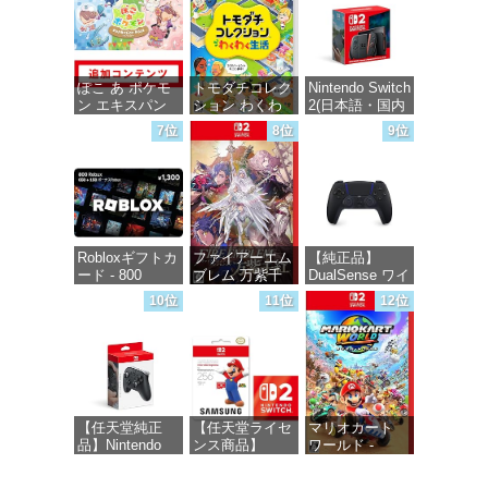
価格：¥1,000
ぽこ あ ポケモ
トモダチコレク
Nintendo Switch
ン エキスパン
ション わくわ
2(日本語・国内
ションパス|オン
く生活 -Switch
専用)
7位
8位
9位
ラインコード版
価格：¥6,145
価格：¥55,491
価格：¥4,400
Robloxギフトカ
ファイアーエム
【純正品】
ード - 800
ブレム 万紫千
DualSense ワイ
Robux 【限定バ
紅 -Switch2
ヤレスコントロ
10位
11位
12位
ーチャルアイテ
ーラー ミッド
ムを含む】
ナイト ブラッ
価格：¥8,979
【オンラインゲ
ク(CFI-
ームコード】
ZCT2J01)
ロブロックス |
オンラインコー
価格：¥10,737
ド版
【任天堂純正
【任天堂ライセ
マリオカート
品】Nintendo
ンス商品】
ワールド -
価格：¥1,300
Switch 2 Proコ
Samsung
Switch2
ントローラー
microSD