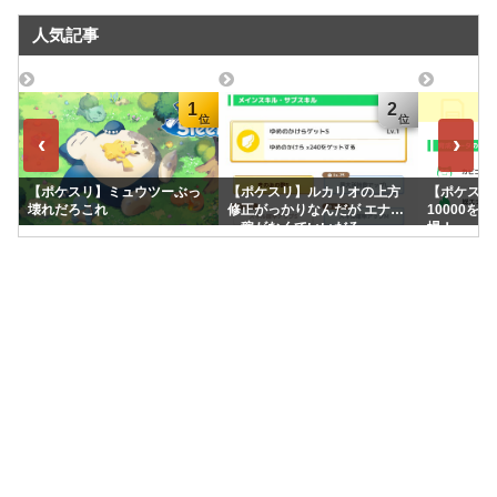
人気記事
1
2
‹
›
【ポケスリ】ミュウツーぶっ
【ポケスリ】ルカリオの上方
【ポケスリ】
壊れだろこれ
修正がっかりなんだが エナジ
10000を
ー稼がなくていいだろ
場！