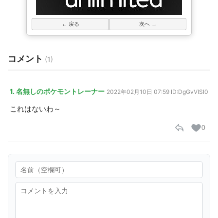
← 戻る
次へ →
コメント
(1)
1. 名無しのポケモントレーナー
2022年02月10日 07:59
ID:DgGvVISI0
これはないわ～
0