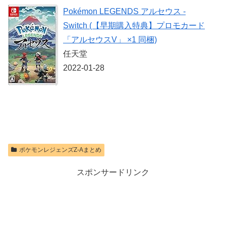
Express Card
価格：¥8,564
Pokémon LEGENDS アルセウス -
256GB for
価格：¥9,980
Nintendo Switch
Switch (【早期購入特典】プロモカード
2(サムスン マイ
クロSDエクス
「アルセウスV」 ×1 同梱)
プレスカード
256GB)
任天堂
【Amazon.co.jp
2022-01-28
限定特典】
Nintendo S
価格：¥9,299
ポケモンレジェンズZ-Aまとめ
スポンサードリンク