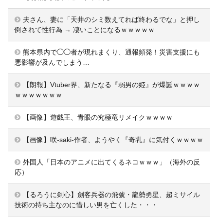
夫さん、妻に「天井のシミ数えてれば終わるでな」と押し
倒されて性行為 → 凄いことになるｗｗｗｗｗ
熊本県内で◯◯者が現れまくり、通報頻発！災害支援にも
悪影響が及んでしまう…
【朗報】Vtuber界、新たなる『弱男の姫』が爆誕ｗｗｗｗ
ｗｗｗｗｗｗｗ
【画像】遊戯王、青眼の究極竜リメイクｗｗｗｗ
【画像】咲-saki-作者、ようやく『奇乳』に気付くｗｗｗｗ
外国人「日本のアニメに出てくるネコｗｗｗ」（海外の反
応）
【るろうに剣心】劍客兵器の飛號・龍勢勇星、超ミサイル
技術の持ち主なのに惜しい男を亡くした・・・