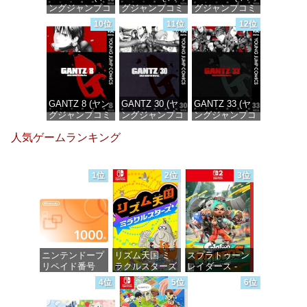
ングジャンプコ
グジャンプコミ
グジャンプコミ
ミックス
ックスDIGITAL)
ックスDIGITAL)
10位
11位
12位
DIGITAL)
価格：¥100
価格：¥100
価格：¥100
GANTZ 8 (ヤン
GANTZ 30 (ヤ
GANTZ 33 (ヤ
グジャンプコミ
ングジャンプコ
ングジャンプコ
ックスDIGITAL)
ミックス
ミックス
人気ゲームランキング
DIGITAL)
DIGITAL)
価格：¥100
価格：¥100
価格：¥100
1位
2位
3位
ニンテンドープ
リズム天国 ミ
スプラトゥーン
リペイド番号
ラクルスターズ
レイダース -
1000円|オンラ
-Switch
Switch2
4位
5位
6位
インコード版
価格：¥5,645
価格：¥6,446