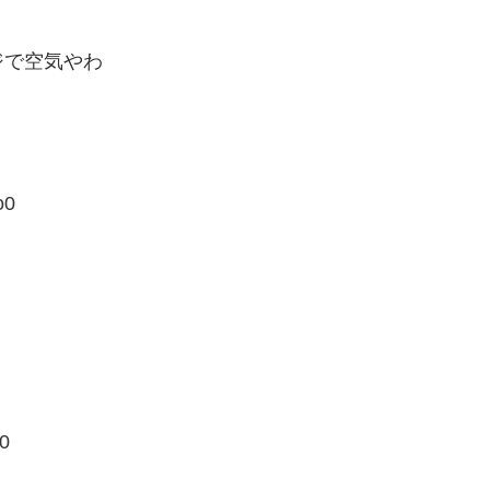
ジで空気やわ
o0
0