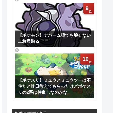
9
【ポケモン】ナパーム弾でも壊せない
二枚貝貼る
10
【ポケスリ】ミュウとミュウツーは不
仲だと昨日教えてもらったけどポケス
リの2匹は仲良しなのかな