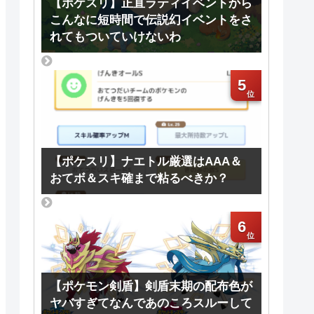
【ポケスリ】正直ラティイベントから
こんなに短時間で伝説幻イベントをさ
れてもついていけないわ
5
【ポケスリ】ナエトル厳選はAAA＆
おてボ＆スキ確まで粘るべきか？
6
【ポケモン剣盾】剣盾末期の配布色が
ヤバすぎてなんであのころスルーして