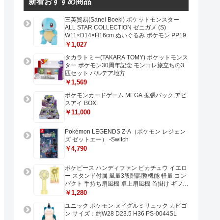
新着おすすめ商品
三英貿易(Sanei Boeki) ポケットモンスター
ALL STAR COLLECTION ゼニガメ (S)
W11×D14×H16cm ぬいぐるみ ポケモン PP19
￥1,027
タカラトミー(TAKARA TOMY) ポケットモンス
ター ポケモン30周年記念 モンコレ旅立ちの3
匹セット パルデア地方
￥1,569
ポケモンカードゲーム MEGA 拡張パック アビ
スアイ BOX
￥11,000
Pokémon LEGENDS Z-A（ポケモン レジェン
ズ ゼットエー） -Switch
￥4,790
ポケピース ハンディファン ピカチュウ イエロ
ー スタンド付属 風量3段階調整機能 軽量 コン
パクト 手持ち扇風機 卓上扇風機 首掛け ギフト
プレゼントに最適 USB充電 Type-C対応
￥1,280
ユニック ポケモン ヌイグルミリュック カビゴ
ン サイズ：約W28 D23.5 H36 PS-0044SL