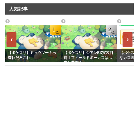
人気記事
1
2
‹
›
【ポケスリ】ミュウツーぶっ
【ポケスリ】シアンEX実装目
【ポケスリ
壊れだろこれ
前！フィールドボーナスは通
なカス具合
常と共有？