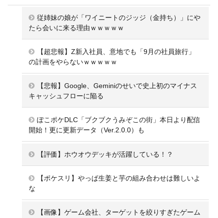
従姉妹の娘が「ワイニートのジッジ（金持ち）」にや
たら会いに来る理由ｗｗｗｗｗ
【超悲報】Z新入社員、意地でも「9月の社員旅行」
の計画をやらないｗｗｗｗｗ
【悲報】Google、Geminiのせいで史上初のマイナス
キャッシュフローに陥る
ぽこポケDLC「ブクブクうみぞこの街」本日より配信
開始！更に更新データ（Ver.2.0.0）も
【評価】ホウオウデッキが活躍している！？
【ポケスリ】やっぱ生姜と芋の組み合わせは難しいよ
な
【画像】ゲーム会社、ターゲットを絞りすぎたゲーム