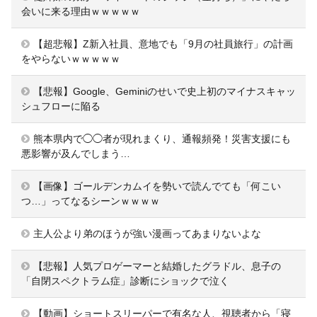
会いに来る理由ｗｗｗｗｗ
【超悲報】Z新入社員、意地でも「9月の社員旅行」の計画
をやらないｗｗｗｗｗ
【悲報】Google、Geminiのせいで史上初のマイナスキャッ
シュフローに陥る
熊本県内で◯◯者が現れまくり、通報頻発！災害支援にも
悪影響が及んでしまう…
【画像】ゴールデンカムイを勢いで読んでても「何こい
つ…」ってなるシーンｗｗｗｗ
主人公より弟のほうが強い漫画ってあまりないよな
【悲報】人気プロゲーマーと結婚したグラドル、息子の
「自閉スペクトラム症」診断にショックで泣く
【動画】ショートスリーパーで有名な人、視聴者から「寝