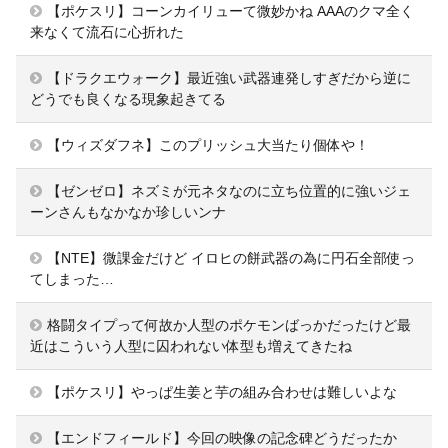
【ポケスリ】コーンカイリューて微妙かね AAAのクマ全く
来なくて流石に心折れた
【ドラクエウォーク】最近強い武器連発しすぎだから逆に
どうでも良くなる現象起きてる
【ウィズダフネ】このプリッシュ大当たり個体や！
【ゼンゼロ】ネズミが元ネタなのに立ち位置的に強いジェ
ーンさんもなかなか珍しいンナ
【NTE】微課金だけど イロヒの餅武器の為に円石全部使っ
てしまった…
格闘タイプって何故か人型のポケモンばっかだったけど最
近はこういう人型に囚われない体型も増えてきたね
【ポケスリ】やっぱ生姜と芋の組み合わせは難しいよな
【エンドフィールド】今回の映像の記念碑どうだったか