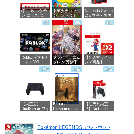
ぽこ あ ポケモ
トモダチコレク
Nintendo Switch
ン エキスパン
ション わくわ
2(日本語・国内
ションパス|オン
く生活 -Switch
専用)
7位
8位
9位
ラインコード版
価格：¥6,144
価格：¥55,871
価格：¥4,400
Robloxギフトカ
ファイアーエム
【任天堂ライセ
ード - 800
ブレム 万紫千
ンス商品】
Robux 【限定バ
紅 -Switch2
Samsung
10位
11位
12位
ーチャルアイテ
microSD
ムを含む】
Express Card
価格：¥8,979
【オンラインゲ
256GB for
ームコード】
Nintendo Switch
ロブロックス |
2(サムスン マイ
オンラインコー
クロSDエクス
ド版
プレスカード
【純正品】
Beast of
【任天堂純正
256GB)
DualSense ワイ
Reincarnation -
品】Nintendo
【Amazon.co.jp
価格：¥1,300
ヤレスコントロ
PS5 【特典】プ
Switch 2 Proコ
限定特典】
ーラー ミッド
ロダクトコード
ントローラー
Nintendo S
ナイト ブラッ
封入
Pokémon LEGENDS アルセウス -
ク(CFI-
価格：¥9,980
価格：¥9,380
ZCT2J01)
価格：¥7,286