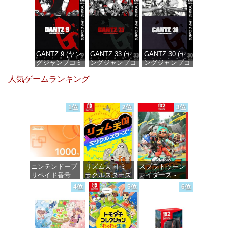
価格：¥100
価格：¥100
価格：¥100
GANTZ 9 (ヤン
GANTZ 33 (ヤ
GANTZ 30 (ヤ
グジャンプコミ
ングジャンプコ
ングジャンプコ
ックスDIGITAL)
ミックス
ミックス
人気ゲームランキング
DIGITAL)
DIGITAL)
価格：¥100
価格：¥100
価格：¥100
1位
2位
3位
ニンテンドープ
リズム天国 ミ
スプラトゥーン
リペイド番号
ラクルスターズ
レイダース -
1000円|オンラ
-Switch
Switch2
4位
5位
6位
インコード版
価格：¥5,645
価格：¥6,449
価格：¥1,000