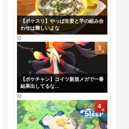
【ポケスリ】やっぱ生姜と芋の組み合
わせは難しいよな
3
【ポケチャン】コイツ新規メガで一番
結果出してるな…
4