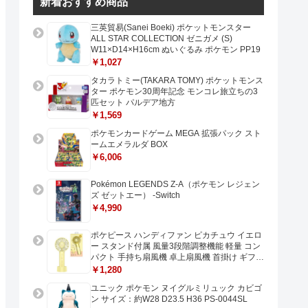
新着おすすめ商品
三英貿易(Sanei Boeki) ポケットモンスター
ALL STAR COLLECTION ゼニガメ (S)
W11×D14×H16cm ぬいぐるみ ポケモン PP19
￥1,027
タカラトミー(TAKARA TOMY) ポケットモンス
ター ポケモン30周年記念 モンコレ旅立ちの3
匹セット パルデア地方
￥1,569
ポケモンカードゲーム MEGA 拡張パック スト
ームエメラルダ BOX
￥6,006
Pokémon LEGENDS Z-A（ポケモン レジェン
ズ ゼットエー） -Switch
￥4,990
ポケピース ハンディファン ピカチュウ イエロ
ー スタンド付属 風量3段階調整機能 軽量 コン
パクト 手持ち扇風機 卓上扇風機 首掛け ギフト
プレゼントに最適 USB充電 Type-C対応
￥1,280
ユニック ポケモン ヌイグルミリュック カビゴ
ン サイズ：約W28 D23.5 H36 PS-0044SL