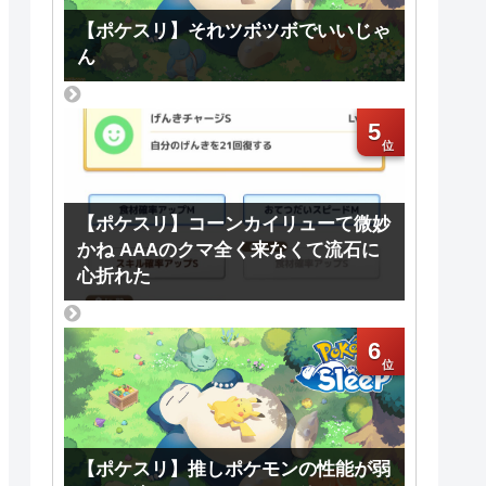
【ポケスリ】それツボツボでいいじゃ
ん
5
【ポケスリ】コーンカイリューて微妙
かね AAAのクマ全く来なくて流石に
心折れた
6
【ポケスリ】推しポケモンの性能が弱