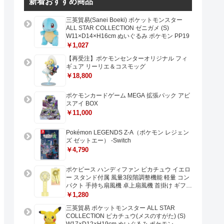
新着おすすめ商品
三英貿易(Sanei Boeki) ポケットモンスター
ALL STAR COLLECTION ゼニガメ (S)
W11×D14×H16cm ぬいぐるみ ポケモン PP19
￥1,027
【再受注】ポケモンセンターオリジナル フィ
ギュア リーリエ＆コスモッグ
￥18,800
ポケモンカードゲーム MEGA 拡張パック アビ
スアイ BOX
￥11,000
Pokémon LEGENDS Z-A（ポケモン レジェン
ズ ゼットエー） -Switch
￥4,790
ポケピース ハンディファン ピカチュウ イエロ
ー スタンド付属 風量3段階調整機能 軽量 コン
パクト 手持ち扇風機 卓上扇風機 首掛け ギフト
プレゼントに最適 USB充電 Type-C対応
￥1,280
三英貿易 ポケットモンスター ALL STAR
COLLECTION ピカチュウ(メスのすがた) (S)