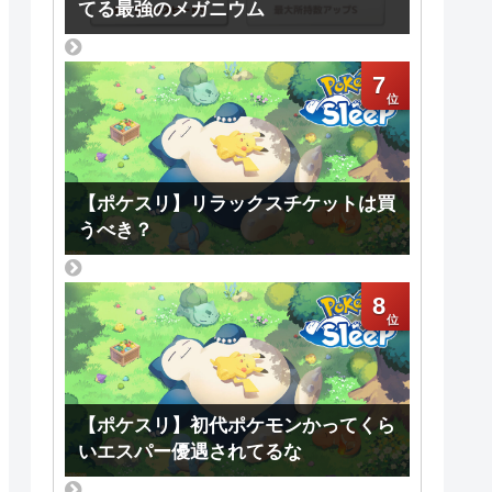
てる最強のメガニウム
7
【ポケスリ】リラックスチケットは買
うべき？
8
【ポケスリ】初代ポケモンかってくら
いエスパー優遇されてるな