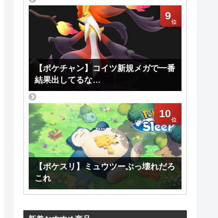
9
【ポケチャン】コイツ新規メガで一番
結果出してるな…
10
【ポケスリ】ミュウツーぶっ壊れだろ
これ