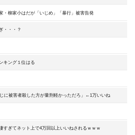
家・柳家小はだが「いじめ」「暴行」被害告発
ぎ・・・？
ンキング１位はる
封じに被害者殺した方が量刑軽かっただろ」←1万いいね
凄すぎてネット上で4万回以上いいねされるｗｗｗ