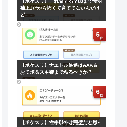
【ポケスリ】これ育てる？80まで食材
補正1だから怖くて育ててないんだけ
ど
5
【ポケスリ】ナエトル厳選はAAA＆
おてボ＆スキ確まで粘るべきか？
6
【ポケスリ】性格以外は完璧だと思っ