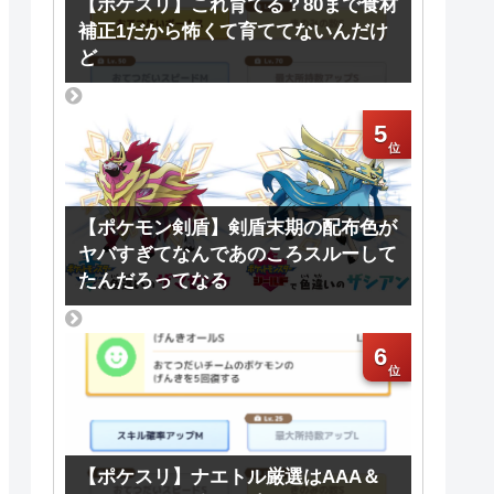
【ポケスリ】これ育てる？80まで食材
補正1だから怖くて育ててないんだけ
ど
5
【ポケモン剣盾】剣盾末期の配布色が
ヤバすぎてなんであのころスルーして
たんだろってなる
6
【ポケスリ】ナエトル厳選はAAA＆