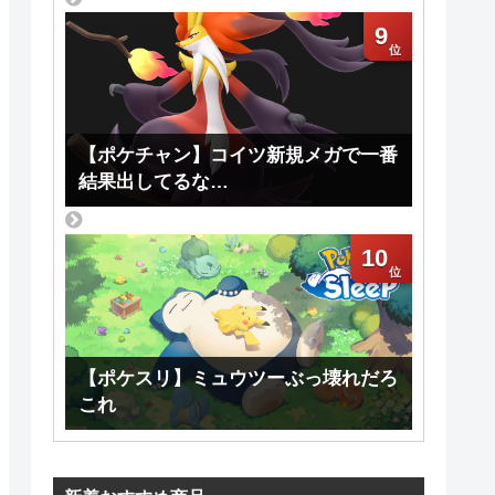
9
【ポケチャン】コイツ新規メガで一番
結果出してるな…
10
【ポケスリ】ミュウツーぶっ壊れだろ
これ