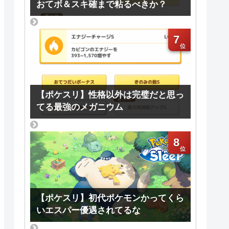
おてボ＆スキ確まで粘るべきか？
7
【ポケスリ】性格以外は完璧だと思っ
てる最強のメガニウム
8
【ポケスリ】初代ポケモンかってくら
いエスパー優遇されてるな