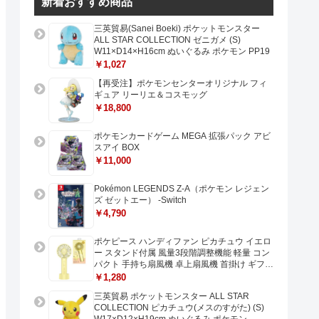
新着おすすめ商品
三英貿易(Sanei Boeki) ポケットモンスター
ALL STAR COLLECTION ゼニガメ (S)
W11×D14×H16cm ぬいぐるみ ポケモン PP19
￥1,027
【再受注】ポケモンセンターオリジナル フィ
ギュア リーリエ＆コスモッグ
￥18,800
ポケモンカードゲーム MEGA 拡張パック アビ
スアイ BOX
￥11,000
Pokémon LEGENDS Z-A（ポケモン レジェン
ズ ゼットエー） -Switch
￥4,790
ポケピース ハンディファン ピカチュウ イエロ
ー スタンド付属 風量3段階調整機能 軽量 コン
パクト 手持ち扇風機 卓上扇風機 首掛け ギフト
プレゼントに最適 USB充電 Type-C対応
￥1,280
三英貿易 ポケットモンスター ALL STAR
COLLECTION ピカチュウ(メスのすがた) (S)