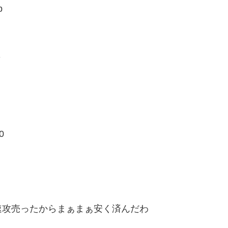
p
よ
0
速攻売ったからまぁまぁ安く済んだわ