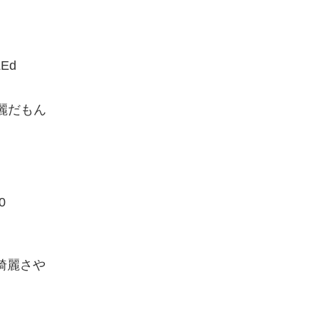
LEd
麗だもん
0
綺麗さや