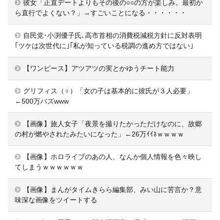
彼女「正直デートよりもその後の○○の方が楽しみ。最初か
ら直行でよくない？」→すごいことになる・・・・・・
自民党･小渕優子氏､高市首相の消費税減税方針に反対表明
｢ツケは次世代に｣｢私が知っている税調の進め方ではない｣
【ワンピース】アツアツの実とかゆうチート能力
グリフィス（♀）「女の子は基本的に彼氏が３人必要」
←500万バズwww
【画像】旅人女子「夜景を撮りたかっただけなのに、故郷
の村が燃やされたみたいになった」←26万ｲｲﾈｗｗｗｗ
【画像】ホロライブのあの人、なんか個人情報を色々映し
てしまうｗｗｗｗｗｗ
【画像】まんがタイムきらら編集部、みい山に苦言か？意
味深な画像をツイートする