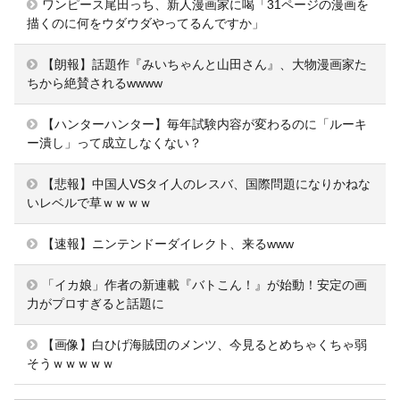
ワンピース尾田っち、新人漫画家に喝「31ページの漫画を
描くのに何をウダウダやってるんですか」
【朗報】話題作『みいちゃんと山田さん』、大物漫画家た
ちから絶賛されるwwww
【ハンターハンター】毎年試験内容が変わるのに「ルーキ
ー潰し」って成立しなくない？
【悲報】中国人VSタイ人のレスバ、国際問題になりかねな
いレベルで草ｗｗｗｗ
【速報】ニンテンドーダイレクト、来るwww
「イカ娘」作者の新連載『バトこん！』が始動！安定の画
力がプロすぎると話題に
【画像】白ひげ海賊団のメンツ、今見るとめちゃくちゃ弱
そうｗｗｗｗｗ