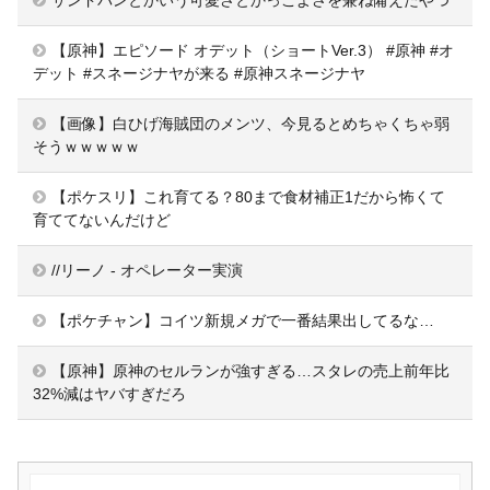
【原神】エピソード オデット（ショートVer.3） #原神 #オ
デット #スネージナヤが来る #原神スネージナヤ
【画像】白ひげ海賊団のメンツ、今見るとめちゃくちゃ弱
そうｗｗｗｗｗ
【ポケスリ】これ育てる？80まで食材補正1だから怖くて
育ててないんだけど
//リーノ - オペレーター実演
【ポケチャン】コイツ新規メガで一番結果出してるな…
【原神】原神のセルランが強すぎる…スタレの売上前年比
32%減はヤバすぎだろ