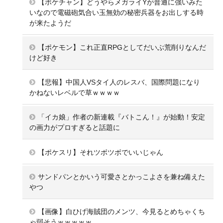
【ポケチャン】どうやらメガライYが普通に強いみた
いなので電磁砲気合い玉無効の秘密兵器をお出しする時
が来たようだ
【ポケモン】これ正直RPGとしてだいぶ荒削りなんだ
けど好き
【悲報】中国人VSタイ人のレスバ、国際問題になり
かねないレベルで草ｗｗｗｗ
「イカ娘」作者の新連載『バトこん！』が始動！安定
の画力がプロすぎると話題に
【ポケスリ】それツボツボでいいじゃん
サンドパンとかいう可愛さとかっこよさを兼ね備えた
やつ
【画像】白ひげ海賊団のメンツ、今見るとめちゃくち
ゃ弱そうｗｗｗｗｗ