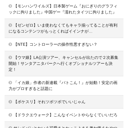
【モンハンワイルズ】日本製ゲーム『おにぎりのグラフィ
ックに拘りました』中国ゲー『濡れたタイツに拘りました』
【ゼンゼロ】いま使わなくてもキャラ揃ってることが有利
になるコンテンツがもっとくればイインナが…
【NTE】コントローラーの操作性悪すぎない？
【ウマ娘】LA公演ツアー、キャンセルが出たので２次募集
開始！サンタアニタパークへ行くオプショナルツアーも決
定！
「イカ娘」作者の新連載『バトこん！』が始動！安定の画
力がプロすぎると話題に
【ポケスリ】それツボツボでいいじゃん
【ドラクエウォーク】こんなイベントやらなくていいだろ
サンドパンとかいう可愛さとかっこよさを兼ね備えたやつ