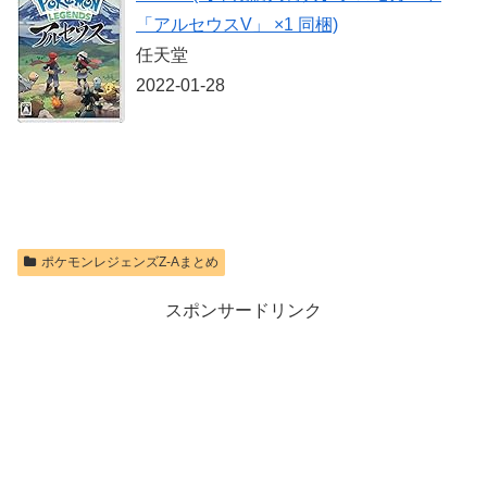
価格：¥10,737
「アルセウスV」 ×1 同梱)
任天堂
2022-01-28
ポケモンレジェンズZ-Aまとめ
スポンサードリンク