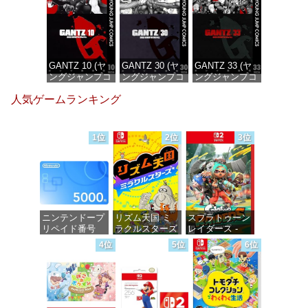
価格：¥100
価格：¥100
価格：¥100
GANTZ 10 (ヤ
GANTZ 30 (ヤ
GANTZ 33 (ヤ
ングジャンプコ
ングジャンプコ
ングジャンプコ
ミックス
ミックス
ミックス
人気ゲームランキング
DIGITAL)
DIGITAL)
DIGITAL)
価格：¥100
価格：¥100
価格：¥100
1位
2位
3位
ニンテンドープ
リズム天国 ミ
スプラトゥーン
リペイド番号
ラクルスターズ
レイダース -
5000円|オンラ
-Switch
Switch2
4位
5位
6位
インコード版
価格：¥5,645
価格：¥6,455
価格：¥5,000