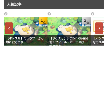
人気記事
1
2
‹
›
【ポケスリ】ミュウツーぶっ
【ポケスリ】シアンEX実装目
【ポケスリ
壊れだろこれ
前！フィールドボーナスは通
なカス具合
常と共有？