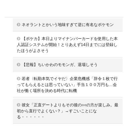
ネオラントとかいう地味すぎて逆に有名なポケモン
【ポケカ】本日よりマイナンバーカードを使用した本
人認証システムが開始！とりあえず14日までには登録し
たほうがよさそう
【悲報】ちいかわのモモンガ、退場しそう
若者〈転勤本気でイヤだ〉企業危機感「辞令１枚で行
ってもらえるとは思っていない」手当１００万円も…会
社が働く場所を決める時代に転機
彼女「正直デートよりもその後の○○の方が楽しみ。最
初から直行でよくない？」→すごいことにな
る・・・・・・