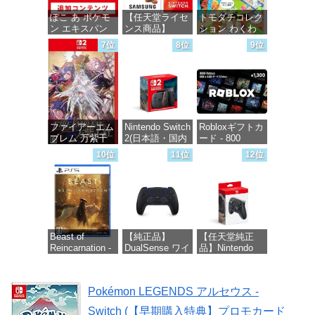
ぽこ あ ポケモ
【任天堂ライセ
トモダチコレク
ン エキスパン
ンス商品】
ション わくわ
ションパス|オン
Samsung
く生活 -Switch
7位
8位
9位
ラインコード版
microSD
Express Card
価格：¥6,144
256GB for
価格：¥4,400
Nintendo Switch
2(サムスン マイ
クロSDエクス
プレスカード
ファイアーエム
Nintendo Switch
Robloxギフトカ
256GB)
ブレム 万紫千
2(日本語・国内
ード - 800
【Amazon.co.jp
紅 -Switch2
専用)
Robux 【限定バ
限定特典】
10位
11位
12位
ーチャルアイテ
Nintendo S
ムを含む】
価格：¥8,979
価格：¥55,603
【オンラインゲ
価格：¥9,980
ームコード】
ロブロックス |
オンラインコー
ド版
Beast of
【純正品】
【任天堂純正
Reincarnation -
DualSense ワイ
品】Nintendo
価格：¥1,300
PS5 【特典】プ
ヤレスコントロ
Switch 2 Proコ
ロダクトコード
ーラー ミッド
ントローラー
封入
ナイト ブラッ
Pokémon LEGENDS アルセウス -
ク(CFI-
価格：¥9,581
ZCT2J01)
価格：¥7,286
Switch (【早期購入特典】プロモカード