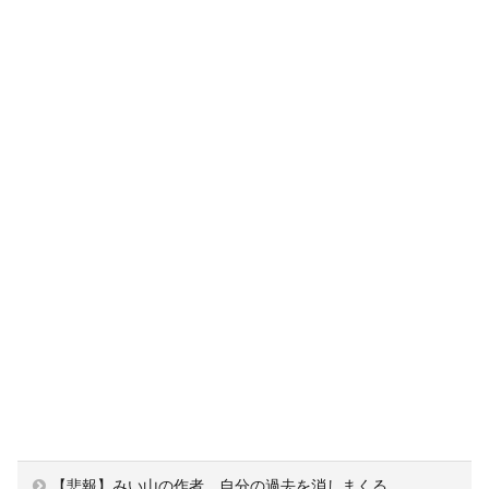
【悲報】みい山の作者、自分の過去を消しまくる