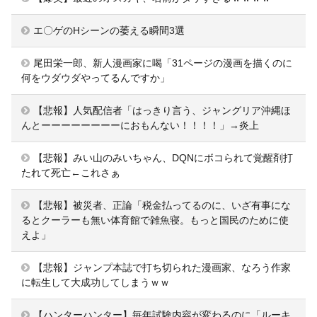
エ〇ゲのHシーンの萎える瞬間3選
尾田栄一郎、新人漫画家に喝「31ページの漫画を描くのに
何をウダウダやってるんですか」
【悲報】人気配信者「はっきり言う、ジャングリア沖縄ほ
んとーーーーーーーーにおもんない！！！！」→炎上
【悲報】みい山のみいちゃん、DQNにボコられて覚醒剤打
たれて死亡←これさぁ
【悲報】被災者、正論「税金払ってるのに、いざ有事にな
るとクーラーも無い体育館で雑魚寝。もっと国民のために使
えよ」
【悲報】ジャンプ本誌で打ち切られた漫画家、なろう作家
に転生して大成功してしまうｗｗ
【ハンターハンター】毎年試験内容が変わるのに「ルーキ