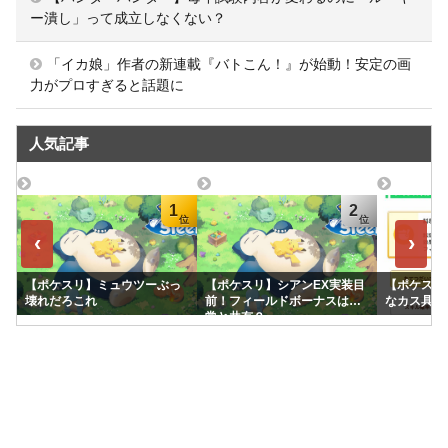
ー潰し」って成立しなくない？
「イカ娘」作者の新連載『バトこん！』が始動！安定の画
力がプロすぎると話題に
人気記事
1
2
‹
›
【ポケスリ】ミュウツーぶっ
【ポケスリ】シアンEX実装目
【ポケスリ
壊れだろこれ
前！フィールドボーナスは通
なカス具合
常と共有？