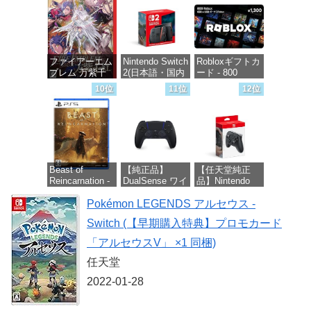
256GB for
価格：¥4,400
Nintendo Switch
2(サムスン マイ
クロSDエクス
プレスカード
ファイアーエム
Nintendo Switch
Robloxギフトカ
256GB)
ブレム 万紫千
2(日本語・国内
ード - 800
【Amazon.co.jp
紅 -Switch2
専用)
Robux 【限定バ
限定特典】
10位
11位
12位
ーチャルアイテ
Nintendo S
ムを含む】
価格：¥8,979
価格：¥55,603
【オンラインゲ
価格：¥9,400
ームコード】
ロブロックス |
オンラインコー
ド版
Beast of
【純正品】
【任天堂純正
Reincarnation -
DualSense ワイ
品】Nintendo
価格：¥1,300
PS5 【特典】プ
ヤレスコントロ
Switch 2 Proコ
ロダクトコード
Pokémon LEGENDS アルセウス -
ーラー ミッド
ントローラー
封入
ナイト ブラッ
Switch (【早期購入特典】プロモカード
ク(CFI-
価格：¥9,980
ZCT2J01)
価格：¥7,286
「アルセウスV」 ×1 同梱)
価格：¥10,737
任天堂
2022-01-28