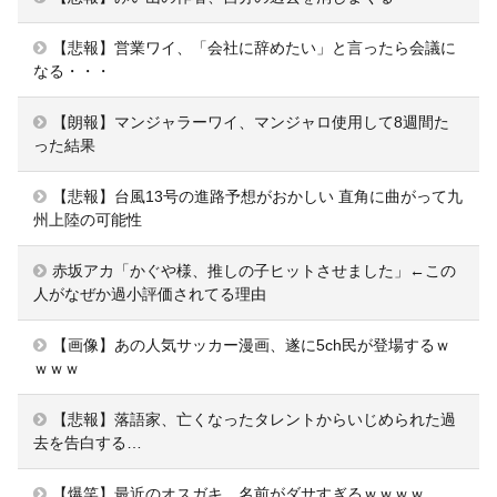
【悲報】営業ワイ、「会社に辞めたい」と言ったら会議に
なる・・・
【朗報】マンジャラーワイ、マンジャロ使用して8週間た
った結果
【悲報】台風13号の進路予想がおかしい 直角に曲がって九
州上陸の可能性
赤坂アカ「かぐや様、推しの子ヒットさせました」←この
人がなぜか過小評価されてる理由
【画像】あの人気サッカー漫画、遂に5ch民が登場するｗ
ｗｗｗ
【悲報】落語家、亡くなったタレントからいじめられた過
去を告白する…
【爆笑】最近のオスガキ、名前がダサすぎるｗｗｗｗ