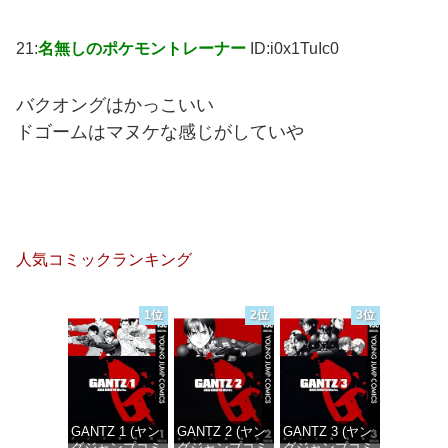
21:
名無しのポケモントレーナー
ID:i0x1TuIc0
バクオングはかっこいい
ドゴームはマヌケな感じがしていや
人気コミックランキング
1位
2位
3位
GANTZ 1 (ヤン
GANTZ 2 (ヤン
GANTZ 3 (ヤン
グジャンプコミ
グジャンプコミ
グジャンプコミ