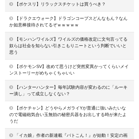
【ポケスリ】リラックスチケットは買うべき？
【ドラクエウォーク】ドラゴンコープスどんなもん？なん
か如意棒接待されてるぞｗｗｗｗｗ
【モンハンワイルズ】ワイルズの価格改定に文句言ってる
奴らは社会を知らない引きこもりニートという判断でいいと
思う
【ポケモンSV】改めて思うけど突然変異かってくらいメイ
ンストーリーがめちゃくちゃいい
【ハンターハンター】毎年試験内容が変わるのに「ルーキ
ー潰し」って成立しなくない？
【ポケチャン】どうやらメガライYが普通に強いみたいな
ので電磁砲気合い玉無効の秘密兵器をお出しする時が来たよ
うだ
「イカ娘」作者の新連載『バトこん！』が始動！安定の画