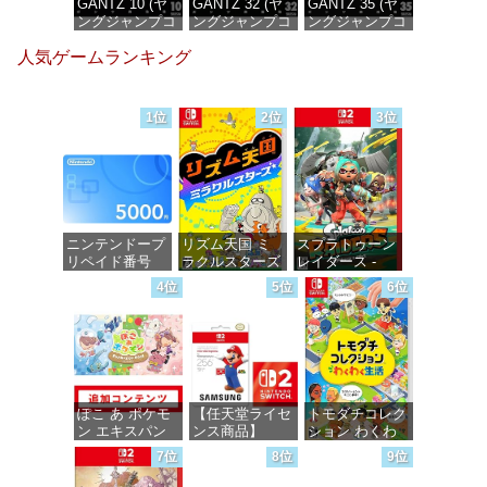
GANTZ 10 (ヤ
GANTZ 32 (ヤ
GANTZ 35 (ヤ
ングジャンプコ
ングジャンプコ
ングジャンプコ
ミックス
ミックス
ミックス
人気ゲームランキング
DIGITAL)
DIGITAL)
DIGITAL)
価格：¥100
価格：¥100
価格：¥100
1位
2位
3位
ニンテンドープ
リズム天国 ミ
スプラトゥーン
リペイド番号
ラクルスターズ
レイダース -
5000円|オンラ
-Switch
Switch2
4位
5位
6位
インコード版
価格：¥5,645
価格：¥6,455
価格：¥5,000
ぽこ あ ポケモ
【任天堂ライセ
トモダチコレク
ン エキスパン
ンス商品】
ション わくわ
ションパス|オン
Samsung
く生活 -Switch
7位
8位
9位
ラインコード版
microSD
Express Card
価格：¥6,147