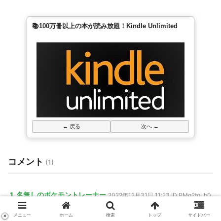
📚100万冊以上の本が読み放題！Kindle Unlimited
← 戻る
次へ →
コメント
(1)
1. 名無しのポケモントレーナー
2022年12月31日 11:23
ID:RMg2tgLb0
この頃のポケモンのデザインすこ
メニュー
ホーム
検索
トップ
サイドバー
×