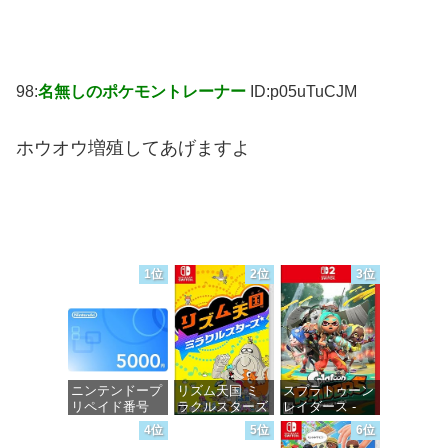
98:
名無しのポケモントレーナー
ID:p05uTuCJM
ホウオウ増殖してあげますよ
1位
2位
3位
ニンテンドープ
リズム天国 ミ
スプラトゥーン
リペイド番号
ラクルスターズ
レイダース -
5000円|オンラ
-Switch
Switch2
4位
5位
6位
インコード版