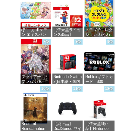
価格：¥5,645
価格：¥6,446
価格：¥5,000
ぽこ あ ポケモ
【任天堂ライセ
トモダチコレク
ン エキスパン
ンス商品】
ション わくわ
ションパス|オン
Samsung
く生活 -Switch
7位
8位
9位
ラインコード版
microSD
Express Card
価格：¥6,144
256GB for
価格：¥4,400
Nintendo Switch
2(サムスン マイ
クロSDエクス
プレスカード
ファイアーエム
Nintendo Switch
Robloxギフトカ
256GB)
ブレム 万紫千
2(日本語・国内
ード - 800
【Amazon.co.jp
紅 -Switch2
専用)
Robux 【限定バ
限定特典】
10位
11位
12位
ーチャルアイテ
Nintendo S
ムを含む】
価格：¥8,979
価格：¥55,603
【オンラインゲ
価格：¥9,980
ームコード】
ロブロックス |
オンラインコー
ド版
Beast of
【純正品】
【任天堂純正
Reincarnation -
DualSense ワイ
品】Nintendo
価格：¥1,300
PS5 【特典】プ
ヤレスコントロ
Switch 2 Proコ