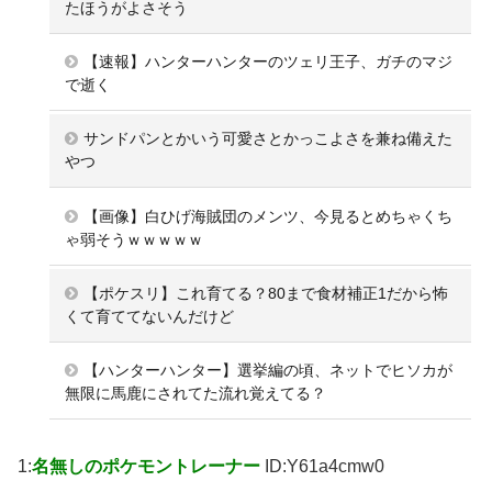
たほうがよさそう
【速報】ハンターハンターのツェリ王子、ガチのマジ
で逝く
サンドパンとかいう可愛さとかっこよさを兼ね備えた
やつ
【画像】白ひげ海賊団のメンツ、今見るとめちゃくち
ゃ弱そうｗｗｗｗｗ
【ポケスリ】これ育てる？80まで食材補正1だから怖
くて育ててないんだけど
【ハンターハンター】選挙編の頃、ネットでヒソカが
無限に馬鹿にされてた流れ覚えてる？
1:
名無しのポケモントレーナー
ID:Y61a4cmw0