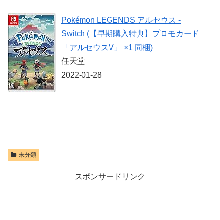
ロダクトコード
ーラー ミッド
ントローラー
封入
ナイト ブラッ
Pokémon LEGENDS アルセウス -
ク(CFI-
価格：¥9,581
ZCT2J01)
価格：¥7,286
Switch (【早期購入特典】プロモカード
価格：¥10,737
「アルセウスV」 ×1 同梱)
任天堂
2022-01-28
未分類
スポンサードリンク