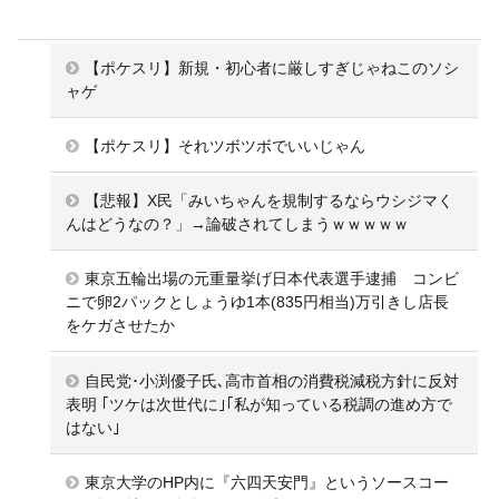
【ポケスリ】新規・初心者に厳しすぎじゃねこのソシ
ャゲ
【ポケスリ】それツボツボでいいじゃん
【悲報】X民「みいちゃんを規制するならウシジマく
んはどうなの？」→論破されてしまうｗｗｗｗｗ
東京五輪出場の元重量挙げ日本代表選手逮捕 コンビ
ニで卵2パックとしょうゆ1本(835円相当)万引きし店長
をケガさせたか
自民党･小渕優子氏､高市首相の消費税減税方針に反対
表明 ｢ツケは次世代に｣｢私が知っている税調の進め方で
はない｣
東京大学のHP内に『六四天安門』というソースコー