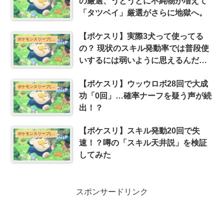
の厳選、うとうとに不純物が増えて
「タツベイ」厳選がさらに地獄へ。
【ポケスリ】実際3犬って使ってる
ポケモンスリープ(ポケスリ)まとめ
の？ 現状のスキル発動率では普段使
いするには弱いように思えるんだけ
ど
【ポケスリ】ウッウロボ28回で大成
ポケモンスリープ(ポケスリ)まとめ
功「0回」…確率ナーフを疑う声が続
出！？
【ポケスリ】スキル発動20回で失
ポケモンスリープ(ポケスリ)まとめ
速！？噂の「スキル天井説」を検証
してみた
スポンサードリンク