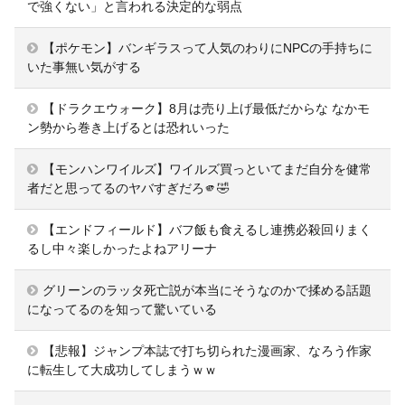
で強くない」と言われる決定的な弱点
【ポケモン】バンギラスって人気のわりにNPCの手持ちに
いた事無い気がする
【ドラクエウォーク】8月は売り上げ最低だからな なかモ
ン勢から巻き上げるとは恐れいった
【モンハンワイルズ】ワイルズ買っといてまだ自分を健常
者だと思ってるのヤバすぎだろ🫵🤣
【エンドフィールド】バフ飯も食えるし連携必殺回りまく
るし中々楽しかったよねアリーナ
グリーンのラッタ死亡説が本当にそうなのかで揉める話題
になってるのを知って驚いている
【悲報】ジャンプ本誌で打ち切られた漫画家、なろう作家
に転生して大成功してしまうｗｗ