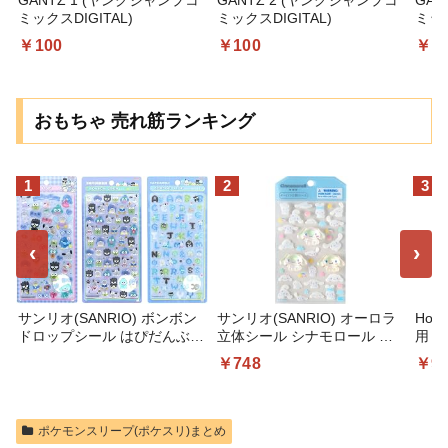
GANTZ 1 (ヤングジャンプコ
GANTZ 2 (ヤングジャンプコ
GAN
ミックスDIGITAL)
ミックスDIGITAL)
ミック
￥100
￥100
￥1
おもちゃ 売れ筋ランキング
1
2
3
‹
›
サンリオ(SANRIO) ボンボン
サンリオ(SANRIO) オーロラ
Hom
ドロップシール はぴだんぶい
立体シール シナモロール 対
用 6
3種類セット (レギュラー、ミ
象年齢3才以上 225312
輪 
￥748
￥9
ニ、もじ) 168335
浮力
遊び
夏対
気 
ポケモンスリープ(ポケスリ)まとめ
ト