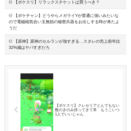
【ポケスリ】リラックスチケットは買うべき？
【ポケチャン】どうやらメガライYが普通に強いみたいな
ので電磁砲気合い玉無効の秘密兵器をお出しする時が来たよ
うだ
【原神】原神のセルランが強すぎる…スタレの売上前年比
32%減はヤバすぎだろ
【ポケスリ】クレセリアとんでもない
数のきのみ持ってきて草 もうこいつ
1人でいいじゃん