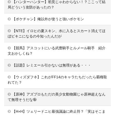
【ハンターハンター】初見じゃわからない！？ここって結
局どういう攻防があったの？
【ポケチャン】俺以外が使うと強いポケモン
【NTE】イロヒの夏スキン、水に入るとスカート消えてほ
ぼビキニになるの今知ったんだが
【競馬】アスコットにいる武豊騎手とルメール騎手 紹介
文おかしくね？
【話題】レミエール引かないは無理がある・・・
【ウィズダフネ】これがFF14のキャラたちだったら覇権取
れてた？
【原神】アズプロもただの美少女動物園じゃ原神超えなん
て無理そうだな🤪
【H×H】ツェリードニヒ最強議論に終止符？「実はそこま