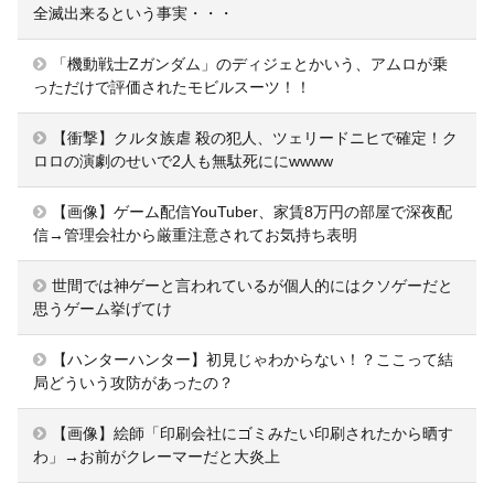
全滅出来るという事実・・・
「機動戦士Ζガンダム」のディジェとかいう、アムロが乗
っただけで評価されたモビルスーツ！！
【衝撃】クルタ族虐 殺の犯人、ツェリードニヒで確定！ク
ロロの演劇のせいで2人も無駄死ににwwww
【画像】ゲーム配信YouTuber、家賃8万円の部屋で深夜配
信→管理会社から厳重注意されてお気持ち表明
世間では神ゲーと言われているが個人的にはクソゲーだと
思うゲーム挙げてけ
【ハンターハンター】初見じゃわからない！？ここって結
局どういう攻防があったの？
【画像】絵師「印刷会社にゴミみたい印刷されたから晒す
わ」→お前がクレーマーだと大炎上