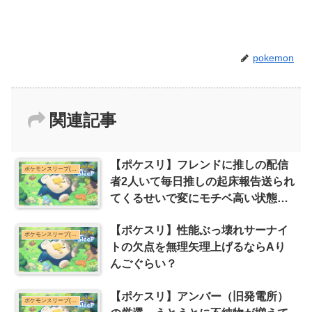
pokemon
関連記事
【ポケスリ】フレンドに推しの配信
ポケモンスリープ(ポケスリ)まとめ
者2人いて毎日推しの起床報告送られ
てくるせいで変にモチベ高い状態が
維持されてるんだが
【ポケスリ】性能ぶっ壊れサーナイ
ポケモンスリープ(ポケスリ)まとめ
トの欠点を無理矢理上げるならAり
んごぐらい？
【ポケスリ】アンバー（旧発電所）
ポケモンスリープ(ポケスリ)まとめ