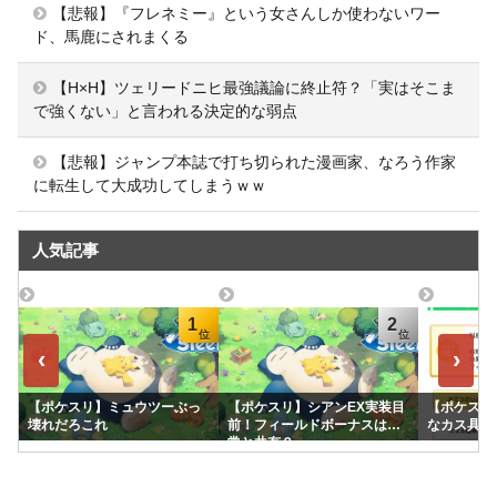
【悲報】『フレネミー』という女さんしか使わないワー
ド、馬鹿にされまくる
【H×H】ツェリードニヒ最強議論に終止符？「実はそこま
で強くない」と言われる決定的な弱点
【悲報】ジャンプ本誌で打ち切られた漫画家、なろう作家
に転生して大成功してしまうｗｗ
人気記事
1
2
‹
›
【ポケスリ】ミュウツーぶっ
【ポケスリ】シアンEX実装目
【ポケスリ
壊れだろこれ
前！フィールドボーナスは通
なカス具合
常と共有？