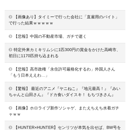
【画像あり】タイミーで行った会社に「直雇用のバイト」
で行った結果ｗｗｗｗｗ
【悲報】中国の不動産市場、ガチで逝く
特定外来カミキリムシに1匹300円の賞金をかけた高崎市、
初日に1170匹持ち込まれる
【悲報】高市政権「永住許可厳格化するわ」外国人さん
「もう日本ええわ…」
【驚報】 最近のアニメ『ヤニねこ』『地元最高！』『みい
ちゃんと山田さん』『ドカ食いダイスキ！ もちづきさん』
【画像】ホロライブ新作ソシャゲ、またえちえち水着ガチ
ャｗｗ
【HUNTER×HUNTER】センリツが本気を出せば、BW号を