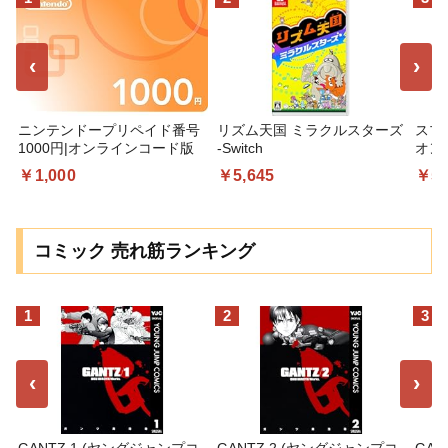
‹
›
ニンテンドープリペイド番号
リズム天国 ミラクルスターズ
スプ
1000円|オンラインコード版
-Switch
オン
￥1,000
￥5,645
￥5,
コミック 売れ筋ランキング
1
2
3
‹
›