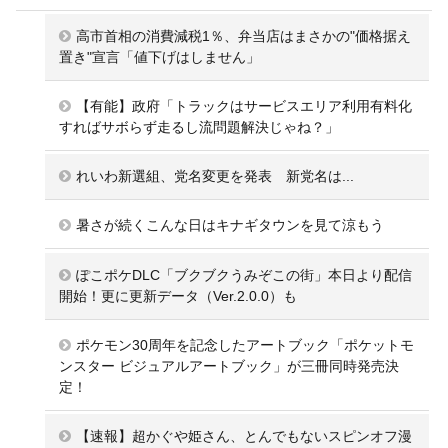
高市首相の消費減税1％、弁当店はまさかの"価格据え
置き"宣言「値下げはしません」
【有能】政府「トラックはサービスエリア利用有料化
すればサボらず走るし流問題解決じゃね？」
れいわ新選組、党名変更を発表 新党名は...
暑さが続くこんな日はキナギタウンを見て涼もう
ぽこポケDLC「ブクブクうみぞこの街」本日より配信
開始！更に更新データ（Ver.2.0.0）も
ポケモン30周年を記念したアートブック「ポケットモ
ンスター ビジュアルアートブック」が三冊同時発売決
定！
【速報】超かぐや姫さん、とんでもないスピンオフ漫