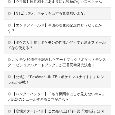
【ウマ娘】同期相手にあまりにも容赦のないスペちゃん
【NTE】現状、キャラを凸する意味無いよな。
【エンドフィールド】今回の映像の記念碑どうだったか
な？
【ポケスリ】推しポケモンの性能が弱くても適正フィール
ドなら使える？
ポケモン30周年を記念したアートブック「ポケットモンス
ター ビジュアルアートブック」が三冊同時発売決定！
【公式】『Pokémon UNITE（ポケモンユナイト）』レシ
ラムが参戦！
【ハンターハンター】「もう機関車にしか見えないｗｗ」
と話題のシュールすぎるコマがこちら
【崩壊スターレイル】この売り上げ前年比「3割減」は何