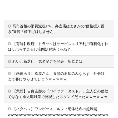
高市首相の消費減税1％、弁当店はまさかの"価格据え置
き"宣言「値下げはしません」
【有能】政府「トラックはサービスエリア利用有料化すれ
ばサボらず走るし流問題解決じゃね？」
れいわ新選組、党名変更を発表 新党名は...
【画像あり】松屋さん、食器の返却のみならず「仕分け」
まで客にやらせてしまうｗｗｗｗｗ
【悲報】吉良吉影の『バイツァ・ダスト』、主人公の仗助
ではなく承太郎対策で発現したスタンドだったｗｗｗｗｗｗ
【ネタバレ】ワンピース、ルフィ絶体絶命の超展開
wwwwwwwwwwwwwwwwwwwwwwwwwwwwwwwwwwwwww