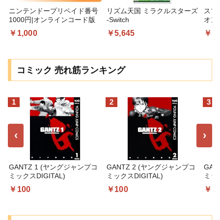
ニンテンドープリペイド番号
リズム天国 ミラクルスターズ
スプ
1000円|オンラインコード版
-Switch
オン
￥1,000
￥5,645
￥5,
コミック 売れ筋ランキング
1
2
3
‹
›
GANTZ 1 (ヤングジャンプコ
GANTZ 2 (ヤングジャンプコ
GAN
ミックスDIGITAL)
ミックスDIGITAL)
ミック
￥100
￥100
￥1