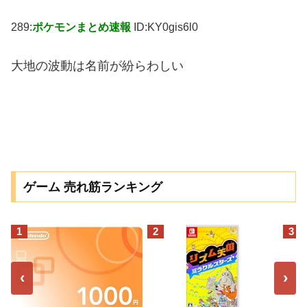
289:
ポケモンまとめ速報
ID:KY0gis6l0
大地の波動は名前が紛らわしい
ゲーム 売れ筋ランキング
1
2
3
‹
›