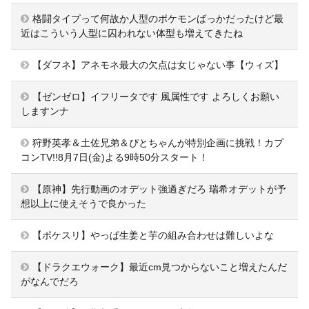
格闘タイプって何故か人型のポケモンばっかだったけど最
近はこういう人型に囚われない体型も増えてきたね
【ダフネ】アネモネ最大の欠点は女じゃない事【ウィズ】
【ゼンゼロ】イフリータです 風属性です よろしくお願い
しますンナ
狩野英孝＆土佐兄弟＆ぴとちゃんが特別企画に挑戦！カプ
コンTV!!8月7日(金)よる9時50分スタート！
【原神】先行動画のオデット強過ぎだろ 瑞希オデットが予
想以上に使えそうで良かった
【ポケスリ】やっぱ生姜と芋の組み合わせは難しいよな
【ドラクエウォーク】最近cm見つからないこと増えたんだ
がなんでだろ