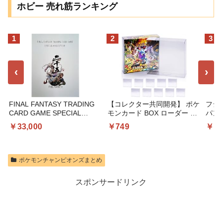
ホビー 売れ筋ランキング
1
2
3
‹
›
FINAL FANTASY TRADING
【コレクター共同開発】 ポケ
フジッ
CARD GAME SPECIAL
モンカード BOX ローダー 保
パン
COLLECTION FINAL
管用ケース UVカット セミハ
60番
￥33,000
￥749
￥1
FANTASY X
ード RIMINA (レギュラー
BOX,10個)
ポケモンチャンピオンズまとめ
スポンサードリンク