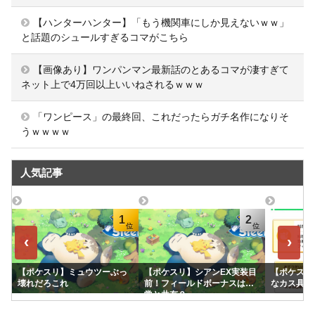
【ハンターハンター】「もう機関車にしか見えないｗｗ」
と話題のシュールすぎるコマがこちら
【画像あり】ワンパンマン最新話のとあるコマが凄すぎて
ネット上で4万回以上いいねされるｗｗｗ
「ワンピース」の最終回、これだったらガチ名作になりそ
うｗｗｗｗ
人気記事
1
2
‹
›
【ポケスリ】ミュウツーぶっ
【ポケスリ】シアンEX実装目
【ポケスリ
壊れだろこれ
前！フィールドボーナスは通
なカス具合
常と共有？